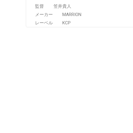
監督 笠井貴人
メーカー MARRION
レーベル KCP