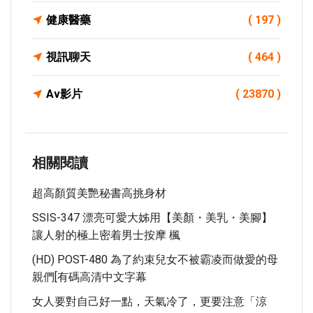
健康醫藥
( 197 )
視訊聊天
( 464 )
Av影片
( 23870 )
相關閱讀
超高顏質美艷秘書高挑身材
SSIS-347 漂亮可愛大姊用【美顏・美乳・美腳】
讓人射的極上密着男士按摩 楓
(HD) POST-480 為了約束兒女不被霸凌而做愛的母
親們[有碼高清中文字幕
女人要對自己好一點，天氣冷了，更要注意「涼