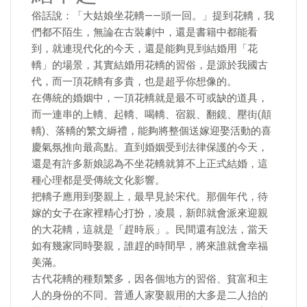
俗話說：「大姑娘坐花轎——頭一回。」提到花轎，我
們都不陌生，無論在古裝劇中，還是書籍中都能看
到，就連現代化的今天，還是能夠見到結婚用「花
轎」的場景，其實結婚用花轎的習俗，是源於我國古
代，而一頂花轎有多貴，也是超乎你想像的。
在傳統的婚姻中，一頂花轎就是最不可或缺的道具，
而一連串的上轎、起轎、喝轎、宿親、翻鏡、壓街(顛
轎)、落轎的繁文縟禮，能夠將整個送嫁迎娶活動的喜
慶氣氛推向最高點。直到婚姻受到法律保護的今天，
還是有許多新娘認為不坐花轎就算不上正式結婚，這
種心理都是受傳統文化影響。
把轎子應用到娶親上，最早見於宋代。那個年代，待
嫁的女子在家裡精心打扮，凌晨，新郎就會派來迎親
的大花轎，這就是「趕時辰」。民間還有說法，當天
如有幾家同時娶親，誰趕的時間早，將來誰就會幸福
美滿。
古代花轎的種類繁多，因各個地方的習俗、貧富和主
人的身份的不同。普通人家娶親用的大多是二人抬的