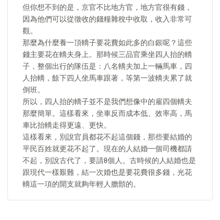
但你想不到的是，京官不比地方官，地方官很有錢，
因為他們可以從徵收的錢糧雜稅中收取，收入非常可
觀。
那麼為什麼養一頂轎子要花費如此多的白銀呢？這些
錢主要花在轎夫身上。那時候三品官乘坐四人抬的轎
子，整個出行的隊伍是：八名轎夫加上一輛馬車，四
人抬轎，餘下四人坐馬車跟著，等第一波轎夫累了就
倒班。
所以，四人抬的轎子並不是我們想像中的雇四個轎夫
那麼簡單。這樣看來，坐車反而成本低、效率高，馬
車比抬轎走得更遠、更快。
這樣看來，別說官員都花不起這個錢，那些要結婚的
平民百姓就更花不起了。現在的人結婚一個司機都請
不起，別說古代了，要請8個人。古時候的人結婚也是
跟現代一樣艱難，結一次婚也是要花費很多錢，光花
轎這一項的開支就夠年輕人膽顫的。