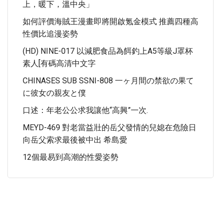
上，暖下，溫中央」
如何評價海賊王漫畫即將開啟氪金模式 推薦四種高
性價比追漫姿勢
(HD) NINE-017 以減肥食品為餌釣上A5等級J罩杯
素人[有碼高清中文字
CHINASES SUB SSNI-808 一ヶ月間の禁欲の果て
に彼女の親友と僕
口述：年老公公求我讓他“高興”一次.
MEYD-469 對老當益壯的岳父發情的兒媳在危險日
向岳父索求最後被中出 希島愛
12個最易到高潮的性愛姿勢