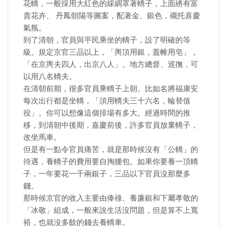
花轎，一般採用大紅色的綵綢罩著轎子，上面綉有富
貴花卉、 丹鳳朝陽等圖案，配著金、銀色，襯托喜慶
氣氛。
到了清朝，官員與平民乘坐的轎子，設了明確的等
級。規定京官三品以上，「輿頂用銀，蓋帷用皂」，
「在京輿夫四人，出京八人」。地方總督、巡撫，可
以用八名轎夫。
在清朝前期，很多官員乘轎子上朝。比如名將福康安
每次出行都是坐轎，「須用轎夫三十六名，輪替值
役」。你可以想像這個排場有多大。經過時間的推
移，到清朝中後期，嘉慶前後，許多官員放棄轎子，
改坐馬車。
但是有一點令官員痛苦，就是那時候沒有「公轎」的
待遇，養轎子的費用要自掏腰包。如果你要養一頂轎
子，一年要花一千兩銀子，三品以下官員沒那麼多
錢。
那時候京官的收入主要由俸祿、養廉銀和下屬孝敬的
「冰敬」組成，一般來說生活沒問題，但是算不上寬
裕，也就沒多餘的錢去養轎車。