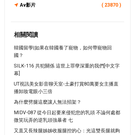
Av影片
( 23870 )
相關閱讀
韓國留學|如果在韓國養了寵物，如何帶寵物回
國？
SILK-116 共犯關係 這世上罪孽深重的我們[中文字
幕]
UT視訊美女影音聊天室-土豪打賞80萬要女主播直
播卸妝電眼小三倍
為什麼劈腿這麼讓人無法招架？
MIDV-087 從今日起要來侵犯您的乳頭 不論何處都
微笑玩弄的逆乳頭強暴者 七
又直又長辣腿姊姊收服腿控的心：光這雙長腿就夠