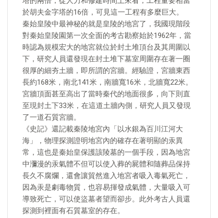
塔的兩倍，從人力和修建時間上來看，工程量要相當
於胡夫金字塔的16倍，可見這一工程有多麼巨大。
秦始皇陵中最神秘的就是皇陵的地宮了，我國現階段
對秦始皇陵園第一次全面的考古勘察始於1962年，當
時認為規模宏大的地宮就位於封土堆頂台及其周圍以
下，研究人員還發現在封土堆下墓室周圍存在著一圈
很厚的細夯土牆，即所謂的宮牆。經驗證，宮牆東西
長約168米，南北141米，南牆寬16米，北牆寬22米。
宮牆頂面甚至高出了當時秦代的地面很多，向下則直
至現封土下33米，在這道土牆內側，研究人員又發現
了一道石質宮牆。
《史記》還記載秦陵地宮內「以水銀為百川江河大
海」，物理探測證明地宮內的確存在著明顯的汞異
常，這也是秦始皇保護該陵墓的一個手段，因為地宮
中瀰漫的汞氣體不但可以使入葬的屍體和隨葬品保持
長久不腐爛，還會讓貿然進入地宮者吸入毒氣死亡，
因為汞是劇毒物質，也容易揮發成氣體，大量吸入可
導致死亡，可以使盜墓者望而卻步。此外考古人員還
探測到裡面有石質墓室的存在。