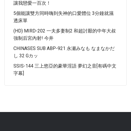
讓我戀愛一百次！
5個能讓雙方同時嗨到失神的口愛體位 3分鐘就濕
透床單
(HD) MIRD-202 一夫多妻制2 和超討厭的中年大叔
強制后宮內射! 今井
CHINASES SUB ABP-921 永瀬みなも なまなかだ
し 32 Gカッ
SSIS-144 三上悠亞的豪華淫語 夢幻之音[有碼中文
字幕]