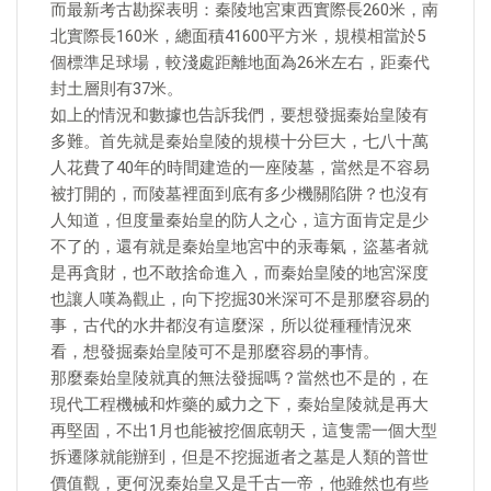
而最新考古勘探表明：秦陵地宮東西實際長260米，南
北實際長160米，總面積41600平方米，規模相當於5
個標準足球場，較淺處距離地面為26米左右，距秦代
封土層則有37米。
如上的情況和數據也告訴我們，要想發掘秦始皇陵有
多難。首先就是秦始皇陵的規模十分巨大，七八十萬
人花費了40年的時間建造的一座陵墓，當然是不容易
被打開的，而陵墓裡面到底有多少機關陷阱？也沒有
人知道，但度量秦始皇的防人之心，這方面肯定是少
不了的，還有就是秦始皇地宮中的汞毒氣，盜墓者就
是再貪財，也不敢捨命進入，而秦始皇陵的地宮深度
也讓人嘆為觀止，向下挖掘30米深可不是那麼容易的
事，古代的水井都沒有這麼深，所以從種種情況來
看，想發掘秦始皇陵可不是那麼容易的事情。
那麼秦始皇陵就真的無法發掘嗎？當然也不是的，在
現代工程機械和炸藥的威力之下，秦始皇陵就是再大
再堅固，不出1月也能被挖個底朝天，這隻需一個大型
拆遷隊就能辦到，但是不挖掘逝者之墓是人類的普世
價值觀，更何況秦始皇又是千古一帝，他雖然也有些