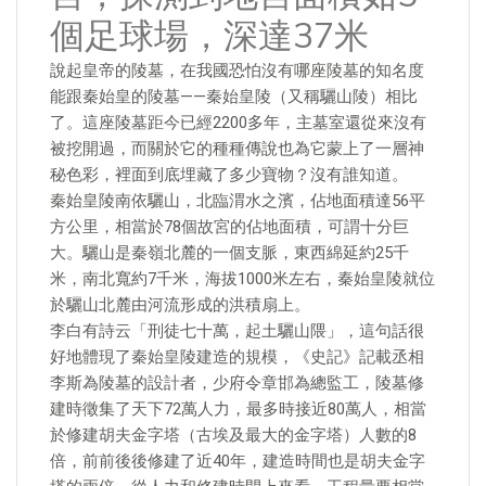
個足球場，深達37米
說起皇帝的陵墓，在我國恐怕沒有哪座陵墓的知名度
能跟秦始皇的陵墓——秦始皇陵（又稱驪山陵）相比
了。這座陵墓距今已經2200多年，主墓室還從來沒有
被挖開過，而關於它的種種傳說也為它蒙上了一層神
秘色彩，裡面到底埋藏了多少寶物？沒有誰知道。
秦始皇陵南依驪山，北臨渭水之濱，佔地面積達56平
方公里，相當於78個故宮的佔地面積，可謂十分巨
大。驪山是秦嶺北麓的一個支脈，東西綿延約25千
米，南北寬約7千米，海拔1000米左右，秦始皇陵就位
於驪山北麓由河流形成的洪積扇上。
李白有詩云「刑徒七十萬，起土驪山隈」，這句話很
好地體現了秦始皇陵建造的規模，《史記》記載丞相
李斯為陵墓的設計者，少府令章邯為總監工，陵墓修
建時徵集了天下72萬人力，最多時接近80萬人，相當
於修建胡夫金字塔（古埃及最大的金字塔）人數的8
倍，前前後後修建了近40年，建造時間也是胡夫金字