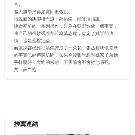
帝。
差人無奈只得如實回復張說。
張說氣的跳腳後悔道：死姚崇，能算活張說。
姚崇死前的一系列操作，只為在朝野造成一個事實，
連自己的宿敵張說都給寫墓志銘，肯定了姚崇的功
績，這是蓋棺定論。
而張說都已經把姚崇誇成了一朵花，張丞相胸懷寬廣
的事實已經傳遍坊間，如果今後張說想對姚家子弟動
手打壓時，大約的考慮一下輿論會不會把他噴死。
文：薛白袍
推薦連結