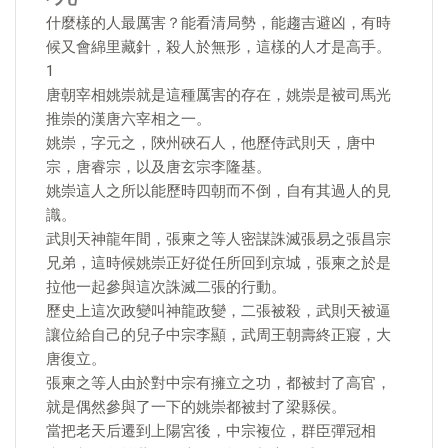
什麼樣的人最厲害？能看清局勢，能趨吉避凶，有時
候又會綿里藏針，殺人於無形，這樣的人才是高手。
1
唐朝宰相姚崇就是這種厲害的存在，姚崇是被司馬光
推崇的漢唐六宰相之一。
姚崇，字元之，陝州硤石人，他歷侍武則天，唐中
宗，唐睿宗，以及唐玄宗李隆基。
姚崇這人之所以能歷時四朝而不倒，自有其過人的見
識。
武則天神龍年間，張柬之等人密謀誅滅張易之張昌宗
兄弟，這時候姚崇正好從任所回到京城，張柬之於是
拉他一起參與這次誅滅二張的行動。
歷史上這次政變叫神龍政變，二張被殺，武則天被逼
讓位給自己的兒子中宗李顯，武周王朝壽終正寢，大
唐復立。
張柬之等人由於對中宗有擁立之功，都被封了高官，
就是偶然參與了一下的姚崇都被封了梁縣侯。
當把老天后遷到上陽宮後，中宗複位，群臣彈冠相