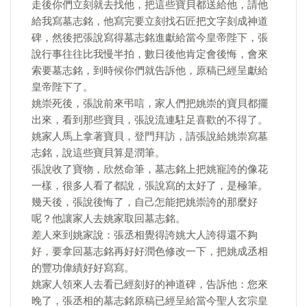
走後你們立刻就去找他，把這些寶貝都送給他，請他
給我寫墓志銘，他寫完要立刻找石匠把文字刻成神道
碑，然後把張說寫得墓志銘進獻給當今皇帝陛下，張
說行事往往比我慢半拍，數日後他肯定會後悔，會來
索要墓志銘，到時候你們就告訴他，原稿已經呈獻給
皇帝陛下了。
姚崇死後，張說前來弔唁，家人們把姚崇的寶貝都擺
出來，看到那些寶貝，張說流連駐足喜歡的不得了。
姚家人馬上拿著寶貝，登門拜訪，請張說給姚崇寫墓
志銘，說這些寶貝算是潤筆。
張說收了寶物，欣然命筆，墓志銘上把姚寵誇的像花
一樣，很多人看了都說，張說寫的太好了，是極筆。
幾天後，張說後悔了，自己怎能把姚崇誇的那麼好
呢？他讓家人去姚家取回墓志銘。
差人來到姚家說：張丞相覺得誇姚大人誇得還不夠
好，要拿回墓志銘再好好潤色修改一下，把姚成丞相
的豐功偉績好好寫寫。
姚家人領來人去看已經刻好的神道碑，告訴他：您來
晚了，張丞相的墓志銘原稿已經呈給當今聖人玄宗皇