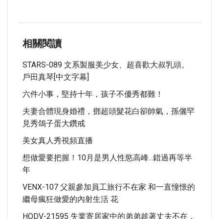
相關閱讀
STARS-089 文系製服美少女、超喜歡大叔乳頭。
戶田真琴[中文字幕]
六件小事，堅持十年，孩子不優秀都難！
夫妻合體現身婚禮，鄧超頭髮花白卻帥氣，孫儷罕
見秀鴿子蛋大鑽戒
美女真人秀視頻直播
想做愛要把握！10月是男人性慾高峰...錯過再等半
年
VENX-107 父親參加員工旅行不在家 和一直憧憬的
繼母瘋狂做愛的內射生活 花
HODV-21595 失業寄居家中的弟弟趁著丈夫不在，