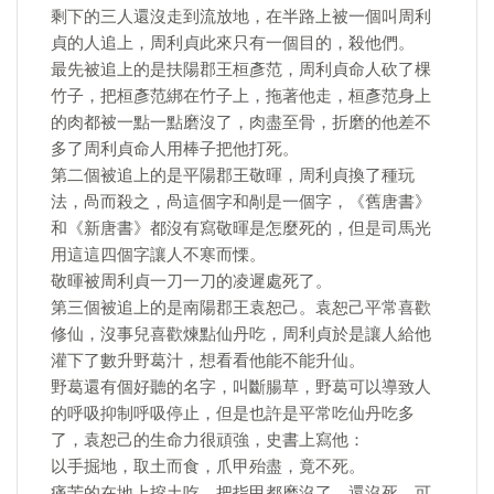
剩下的三人還沒走到流放地，在半路上被一個叫周利
貞的人追上，周利貞此來只有一個目的，殺他們。
最先被追上的是扶陽郡王桓彥范，周利貞命人砍了棵
竹子，把桓彥范綁在竹子上，拖著他走，桓彥范身上
的肉都被一點一點磨沒了，肉盡至骨，折磨的他差不
多了周利貞命人用棒子把他打死。
第二個被追上的是平陽郡王敬暉，周利貞換了種玩
法，咼而殺之，咼這個字和剮是一個字，《舊唐書》
和《新唐書》都沒有寫敬暉是怎麼死的，但是司馬光
用這這四個字讓人不寒而慄。
敬暉被周利貞一刀一刀的凌遲處死了。
第三個被追上的是南陽郡王袁恕己。袁恕己平常喜歡
修仙，沒事兒喜歡煉點仙丹吃，周利貞於是讓人給他
灌下了數升野葛汁，想看看他能不能升仙。
野葛還有個好聽的名字，叫斷腸草，野葛可以導致人
的呼吸抑制呼吸停止，但是也許是平常吃仙丹吃多
了，袁恕己的生命力很頑強，史書上寫他：
以手掘地，取土而食，爪甲殆盡，竟不死。
痛苦的在地上挖土吃，把指甲都磨沒了，還沒死，可