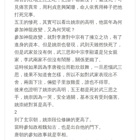
見痛苦異常，周利貞意興闌珊，命人依舊用棒子把他
打死完事。
五王的慘死，其實可以看出姚崇的高明，他當年為何
參加神龍政變，又為何哭呢？
參加神龍政變，就對李唐對中宗有了擁立之功，有了
進身的資本。但是姚崇也發現，武則天雖然快死了，
但是武家並沒有倒，武三思和中宗李顯還是兒女親
家，李武兩家不但沒有鬧掰，關係更鐵了。
這時候如果因為李唐複位而歡欣鼓舞，一旦惹惱武三
思，後果不知道會怎樣，所以不如對武家表現出不
舍，兩面下注，倆籃子里放雞蛋，誰也不得罪。
後來也證明了姚崇的高明，五王都是死於武三思之
手，姚崇因為一哭，安全過關，基本沒有受到傷害。
姚崇絕對算是高手。
2
到了玄宗朝，姚崇段位修鍊的更高了。
當時參知政相魏知古，也是出自他的門下。
唐朝的參知政事就是宰相。