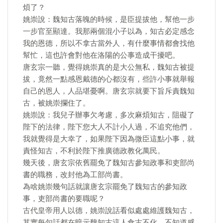
煩了？
姚崇說：魏知古落魄的時候，是臣提拔他，幫他一步
一步官至顯達。我那兩個混小子以為，知古必定感念
我的恩德，所以不拿古當外人，有什麼事情都會找他
幫忙，這也許會對他在洛陽的公事造成干擾吧。
唐玄宗一聽，覺得姚崇真的是大公無私，魏知古被提
拔，竟然一點感恩戴德的心都沒有，些許小事就舉報
自己的恩人，人品堪憂啊。唐玄宗就要下旨斥責魏知
古，被姚崇攔住了。
姚崇說：我兒子辦事欠考慮，多次麻煩知古，阻礙了
陛下的法律，陛下您大人不計小人過，不追究他們，
我就覺得是大幸了，如果陛下因為微臣這點小事，就
責怪知古，不利於陛下推廣德政教化萬民。
幾天後，唐玄宗依舊罷免了魏知古參知政事和吏部尚
書的職務，改封他為工部尚書。
為啥姚崇幾句話就讓唐玄宗罷免了魏知古的參知政
事，吏部尚書的要職呢？
古代皇帝用人以德，姚崇說話看似處處維護魏知古，
其實每句話都在暗示魏知古這人食古不化，不知道感