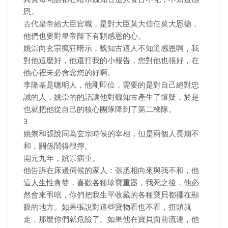
恩。
古代皇帝給大臣官職，是對大臣莫大信任莫大恩德，
他們也要對皇帝陛下有顆感恩的心。
姚崇向玄宗瘋狂暗示，魏知古這人不知道感恩啊，我
對他這麼好，他還打我的小報告，您對他也很好，在
他心裡未必會念您的好啊。
李隆基是聰明人，他剛即位，需要的是對自己絕對忠
誠的人，姚崇的的話讓他對魏知古產生了懷疑，於是
也就把他從自己的核心團隊降到了第二梯隊。
3
姚崇和張說同為玄宗時候的宰相，但是兩個人長期不
和，關係鬧得很擰。
開元九年，姚崇病重。
他告訴在床邊伺候的家人：張丞相向來與我不和，他
這人生性貪婪，喜歡各種珍寶重器，我死之後，他必
然會來弔唁，你們把我生平收藏的各種寶貝都擺在顯
眼的地方。如果張說對這些寶物看也不看，扭頭就
走，那麼你們就危險了。如果他在寶貝面前流連，他