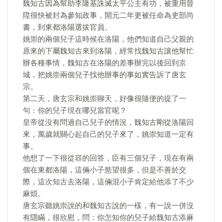
魏知古因為幫助李隆基誅滅太平公主有功，被重用晉
陞很快被封為參知政事，開元二年更被任命為吏部尚
書，到東都洛陽選拔官員。
姚崇的兩個兒子這時候在洛陽，他們知道自己父親的
原來的下屬魏知古來到洛陽，經常找魏知古讓他幫忙
辦各種事情，魏知古在洛陽的差事辦完以後回到京
城，把姚崇兩個兒子找他辦事的事如實告訴了唐玄
宗。
第二天，唐玄宗和姚崇聊天，好像很隨便的提了一
句：你的兒子現在哪兒當官呢？
皇帝從沒有問過自己兒子的情況，魏知古剛從洛陽回
來，萬歲就關心起自己的兒子來了，姚崇知道一定有
事。
他想了一下很從容的回答，臣有三個兒子，現在有兩
個在東都洛陽，這倆小子慾望很多，但是不善於交
際，這次知古去洛陽，這倆混小子肯定給他添了不少
麻煩。
唐玄宗聽姚崇說的和魏知古說的一樣，有一說一併沒
有隱瞞，很欣慰，問：你怎知你的兒子給魏知古添麻