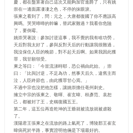
慶，都在盤算著自己這次又能夠加官進爵了，只有姚
崇在一邊面露凄凄之色，不停的抹眼淚。
張柬之看到了，問：元之，大唐都復國了你不應該高
興嗎。哭哭啼啼的幹嘛，替武家難過？我看你危險
了，要倒霉。
姚崇哭著說：參加討逆這事，我不覺的我有啥功勞，
天后對我太好了，參與反對天后的行動讓我很難過，
我沒保住人臣的晚節，對不起天后啊。如果我因此獲
罪，我甘願領受。
柬之等曰：「今豈流涕時耶，恐公禍由此始。」崇
曰：「比與討逆，不足為功，然事天后久，違舊主而
泣，人臣終節也，由此獲罪甘心焉。」
不過中宗也沒把他怎樣，讓姚崇擔任亳州刺史。
擁立中宗的張柬之、敬暉、崔玄暐、桓彥范、袁恕
己，都被封了王，史稱復國五王。
第二年，這五位再造乾坤的王爺就被流放就被虐殺
了。
漢陽君王張柬之在流放的路上氣死了，博陵郡王崔玄
暐病死於半路，事實證明他倆是下場最好的。