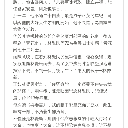
胸」。他告訴兩人，「只要革除暴政，建立共和，能
使國家安強，則死也瞑目」。
那一年，他不過二十四歲，最是風華正茂的年紀，可
以說他的大好人生才剛剛開始，毫不畏懼，為國家民
族從容就義。
他與其他犧牲的英雄合葬於廣州郊區的紅花崗，後改
稱為「黃花崗」，林覺民等72名殉難烈士史稱「黃花
崗七十二烈士」
而陳意映，在看到林覺民的絕筆信後，傷心欲絕，幾
次欲追隨林覺民而去，為了腹中孩兒陳意映堅強地選
擇活下去。不到一個月後，生下了兩人的孩子—林仲
新。
正如林覺民所言，「瘦弱身體，一定經受不住失去我
的悲痛「。兩年後，陳意映因思念林覺民，悲傷過
度，於1913年病逝。
每次讀《與妻書》，我的眼中都是充滿了淚水，此生
唯有一憾，不負蒼生卻負卿。
​不僅僅是林覺民，那個年代立志報國的年輕人付出了
太多，也捨棄了太多，誰不想陪在妻兒身邊，誰不想