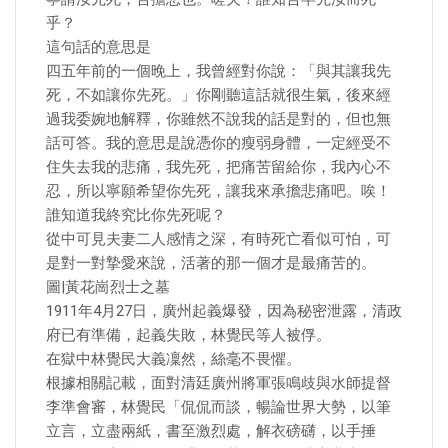
乎？
這句話的意思是
四五年前的一個晚上，我曾經對你說：「與其讓我先
死，不如讓你先死。」你剛聽這話就很生氣，後來經
過我委婉地解釋，你雖然不說我的話是對的，但也無
話可答。我的意思是說憑你的瘦弱身體，一定經受不
住失去我的悲痛，我先死，把痛苦留給你，我內心不
忍，所以寧願希望你先死，讓我來承擔悲痛吧。唉！
誰知道我終究比你先死呢？
從中可見夫妻二人感情之深，有時死亡看似可怕，可
是對一對摯愛來說，活著的那一個才是最痛苦的。
圖|黃花崗烈士之墓
1911年4月27日，廣州起義爆發，因為秘密泄露，清政
府已有準備，起義失敗，林覺民等人被俘。
在獄中林覺民大義凜然，絲毫不畏懼。
根據相關記載，面對清廷廣州將軍張鳴歧與水師提督
李準會審，林覺民「侃侃而談，暢論世界大勢，以筆
立言，立盡兩紙，書至激烈處，解衣磅礴，以手捶