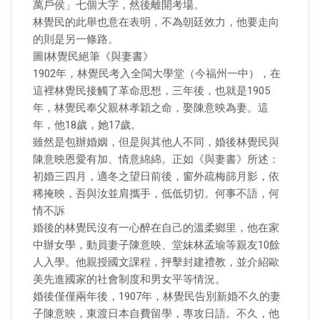
萬戶侯」七個大字，然後離開考場。
林覺民的此舉也意在表明，不為朝廷效力，他要走向
的則是另一條路。
圖|林覺民絕筆《與妻書》
1902年，林覺民考入全閩大學堂（今福州一中），在
這裡林覺民接觸了革命思想，三年後，也就是1905
年，林覺民奉父親林孝穎之命，娶陳意映為妻。這
年，他18歲，她17歲。
雖然是包辦婚姻，但是與其他人不同，婚後林覺民與
陳意映恩愛有加、情意綿綿。正如《與妻書》所述：
初婚三四月，適冬之望日前後，窗外疏梅篩月影，依
稀掩映，吾與汝並肩攜手，低低切切。何事不語，何
情不訴
婚後的林覺民沒有一心醉在自己的溫柔鄉里，他在家
中辦女學，動員妻子陳意映、堂妹林孟瑜等親友10餘
人入學。他親授國文課程，抨擊封建禮教，並介紹歐
美先進國家的社會制度和男女平等情況。
婚後僅僅兩年後，1907年，林覺民告別新婚不久的妻
子陳意映，東渡日本自費留學，專攻日語。不久，他