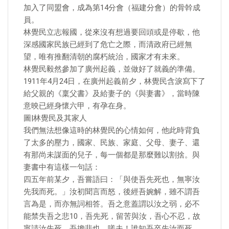
加入了同盟會，成為第14分會（福建分會）的骨幹成
員。
林覺民立志報國，從來沒有想過要回頭或是停歇，他
深感國家民族已經到了危亡之際，而清政府已經無
望，唯有推翻清朝的腐朽統治，國家才有未來。
林覺民毅然參加了廣州起義，並做好了就義的準備。
1911年4月24日，在廣州起義前夕，林覺民含淚寫下了
給父親的《稟父書》及給妻子的《與妻書》，當時陳
意映已經身懷六甲，有孕在身。
圖|林覺民及其家人
我們無法想像這時的林覺民的心情如何，他此時背負
了太多的壓力，國家、民族、家庭、父母、妻子、還
有那尚未謀面的兒子，每一個都是那麼難以割捨。與
妻書中有這樣一句話：
四五年前某夕，吾嘗語曰：「與使吾先死也，無寧汝
先我而死。」汝初聞言而怒，後經吾婉解，雖不謂吾
言為是，而亦無詞相答。吾之意蓋謂以汝之弱，必不
能禁失吾之悲10，吾先死，留苦與汝，吾心不忍，故
寧請汝先死，吾擔悲也。嗟夫！誰知吾卒先汝而死