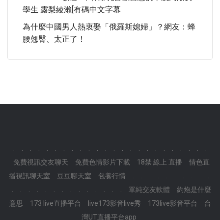
學生 露梨綾瀨[有碼中文字幕
為什麼中國男人熱衷娶「俄羅斯媳婦」？網友：蜂
腰翹臀、太正了！
.
.
.
.
.
.
.
.
.
.
.
.
.
.
.
.
.
.
.
.
.
.
.
.
免費視訊交友聊天
免費色情影片下載
18禁 線上 直播
情色直
播視訊聊天室
豆豆聊天室
包養行情
.
.
.
.
.
.
.
.
.
.
.
.
.
.
.
.
.
.
.
.
.
.
.
.
單純交友軟體
約炮是什麼
意思
173 live直播平台
live173影音live秀
173live影音平台
台
灣UT直播平台app