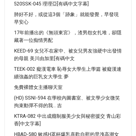
520SSK-045 理理亞[有碼中文字幕]
肺好不好，或從這3個「跡象」就能發覺，早發現
早安心
17年前播出的《無頭東宮》，渣男怨女扎堆，卻隱
藏著一位痴情男配
KEED-69 女兒不在家中、被女兒男友強硬中出發情
的母親 美川由加里[有碼中文
TEEK-002 癡漢電車 恥辱女大學生上學篇 被癡漢連
續強姦的巨乳女大學生 夢
免費裸體女主播聊天室
(HD) SSNI-594 在學校內圖書室、被文學少女微笑
拘束動彈不得的我… 吉
KTRA-082 中出成癮制服美少女與秘密援交 青山彩
香[中文字幕]
HBAD-580 敏感H罩杯爆乳喜歡自慰的早洩高潮女