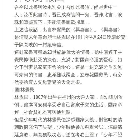
吾今以此書與汝永別矣！吾作此書時，尚是世中一
人；汝看此書時，吾已成為陰間一鬼。吾作此書，淚
珠和筆墨齊下，不能竟書而欲擱筆……
上述這段話，出自林覺民的《與妻書》。《與妻書》
是清朝末年革命烈士林覺民在1911年4月24日晚寫給妻
子陳意映的一封絕筆信。
這封家書可稱為20世紀最偉大的情書，信中表達了林
覺民慷慨赴死的決心、充滿了對國家命運的憂心，飽
含了對妻兒家庭不舍的愛心，這是一封充滿矛盾又無
可奈何的情書，忠孝難以兩全，立志報國救民，就必
然要捨棄與父母妻兒的天倫之樂。
圖|林覺民
林覺民，1887年出生在福州的大戶人家，自幼聰明伶
俐，他本可安穩享受著自己富家子弟的生活，國家命
運、社會貧亂本可與他無關。
但是少年時代的林覺民便深感國家大義，對當時的清
朝政府充滿了失望，少年時他參加科舉考試，深感清
廷腐敗，無意獲取功名，遂在考卷上題了「少年不望