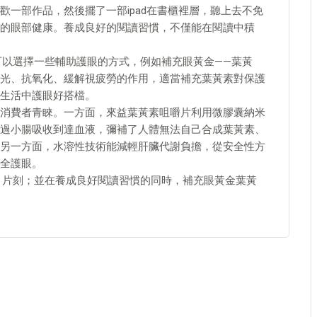
一部作品，然後擺了一部ipad在書櫃裡層，聽上去不免
的眼部健康。養成良好的閱讀習慣，不僅能在閱讀中積
可以選擇一些輔助護眼的方式，例如補充眼黃金——葉黃
光、抗氧化、緩解視疲勞的作用，適當補充葉黃素對保護
生活中護眼好搭檔。
消費者青睞。一方面，來益葉黃素咀嚼片利用微膠囊納米
過小腸吸收到達血液，彌補了人體無法自己合成葉黃素、
另一方面，水溶性技術能減輕肝臟代謝負擔，從安全性方
全護眼。
」片刻；並在養成良好閱讀習慣的同時，補充眼黃金葉黃