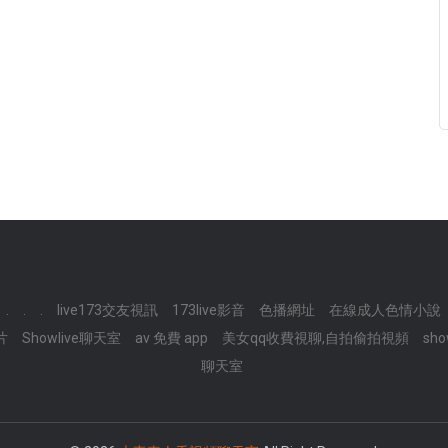
.
.
.
live173交友視訊
173live影音
色播網址
在線成人色情小說
片
Showlive聊天室
av 免費 app
美女qq收費視聊,自拍偷拍視頻
sh
聊天室