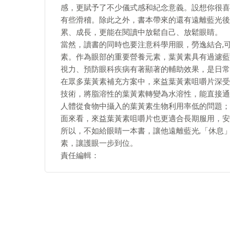
感，更賦予了不少儀式感和紀念意義。設想你很喜歡
有些滑稽。除此之外，書本帶來的還有遠離藍光後
累、成長，更能在閱讀中放鬆自己、放鬆眼睛。
當然，讀書的同時也要注意科學用眼，勞逸結合,
素。作為眼部的重要營養元素，葉黃素具有過濾藍
視力、預防眼科疾病有著顯著的輔助效果，是日常
在眾多葉黃素補充方案中，來益葉黃素咀嚼片深受
技術，將脂溶性的葉黃素轉變為水溶性，能直接通
人體從食物中攝入的葉黃素生物利用率低的問題；
面來看，來益葉黃素咀嚼片也更適合長期服用，安
所以，不如給眼睛一本書，讓他遠離藍光,「休息
素，讓護眼一步到位。
責任編輯：