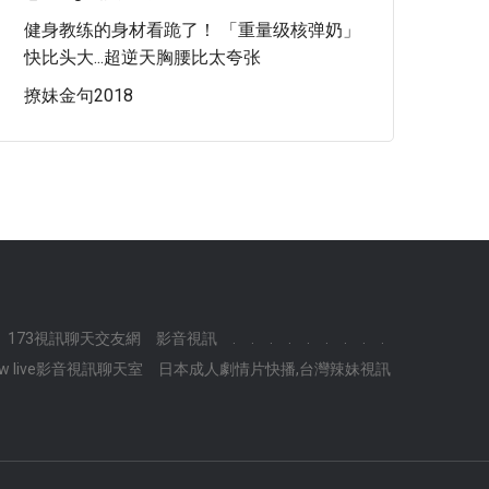
健身教练的身材看跪了！ 「重量级核弹奶」
快比头大...超逆天胸腰比太夸张
撩妹金句2018
173視訊聊天交友網
影音視訊
.
.
.
.
.
.
.
.
.
ow live影音視訊聊天室
日本成人劇情片快播,台灣辣妹視訊