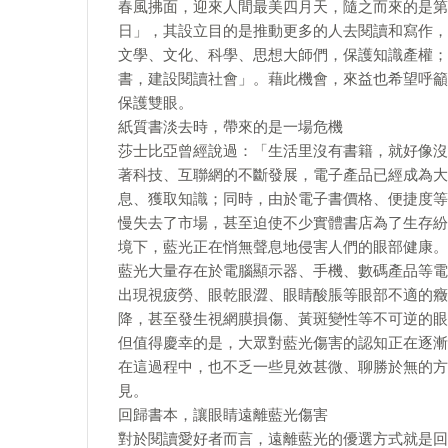
春風拂面，迎來人間最美四月天，隨之而來的是第2
日」，其設立目的是推動更多的人去閱讀和寫作，
文學、文化、科學、思想大師們，保護知識產權；
書，建設閱讀社會」。藉此機會，來益也希望呼籲
保護雙眼。
紙質書淡去時，帶來的是一場危機
莎士比亞曾經說過：「生活里沒有書籍，就好像沒
著科技、互聯網的不斷發展，電子產品已經成為大
息、獲取知識；同時，由於電子書價格、便捷度等
慢失去了市場，甚至迫使不少實體書店為了生存紛
境下，藍光正在悄無聲息地侵害人們的眼部健康。
藍光大量存在於電腦顯示器、手機、數碼產品等電
出現視疲勞、眼乾眼澀、眼睛酸脹等眼部不適的癥
降，甚至發生視網膜損傷、黃斑變性等不可逆的眼
但值得慶幸的是，大眾對藍光傷害的認知正在逐漸
在這過程中，也不乏一些見效甚微、聊勝於無的方
見。
回歸書本，讓眼睛遠離藍光傷害
對於閱讀愛好者而言，遠離藍光的優選方式就是回