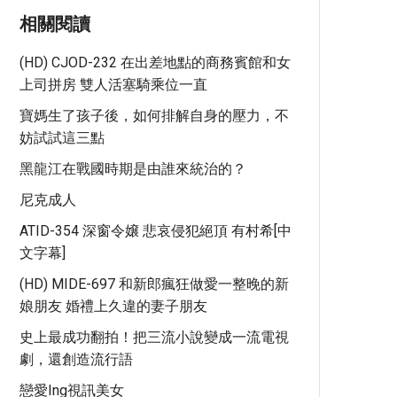
相關閱讀
(HD) CJOD-232 在出差地點的商務賓館和女
上司拼房 雙人活塞騎乘位一直
寶媽生了孩子後，如何排解自身的壓力，不
妨試試這三點
黑龍江在戰國時期是由誰來統治的？
尼克成人
ATID-354 深窗令嬢 悲哀侵犯絕頂 有村希[中
文字幕]
(HD) MIDE-697 和新郎瘋狂做愛一整晚的新
娘朋友 婚禮上久違的妻子朋友
史上最成功翻拍！把三流小說變成一流電視
劇，還創造流行語
戀愛ing視訊美女