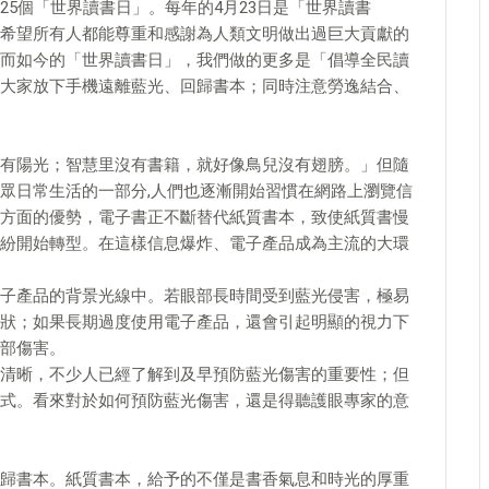
5個「世界讀書日」。每年的4月23日是「世界讀書
希望所有人都能尊重和感謝為人類文明做出過巨大貢獻的
而如今的「世界讀書日」，我們做的更多是「倡導全民讀
大家放下手機遠離藍光、回歸書本；同時注意勞逸結合、
有陽光；智慧里沒有書籍，就好像鳥兒沒有翅膀。」但隨
眾日常生活的一部分,人們也逐漸開始習慣在網路上瀏覽信
方面的優勢，電子書正不斷替代紙質書本，致使紙質書慢
紛開始轉型。在這樣信息爆炸、電子產品成為主流的大環
子產品的背景光線中。若眼部長時間受到藍光侵害，極易
狀；如果長期過度使用電子產品，還會引起明顯的視力下
部傷害。
清晰，不少人已經了解到及早預防藍光傷害的重要性；但
式。看來對於如何預防藍光傷害，還是得聽護眼專家的意
歸書本。紙質書本，給予的不僅是書香氣息和時光的厚重