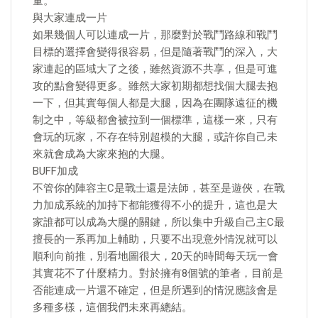
量。
與大家連成一片
如果幾個人可以連成一片，那麼對於戰鬥路線和戰鬥
目標的選擇會變得很容易，但是隨著戰鬥的深入，大
家連起的區域大了之後，雖然資源不共享，但是可進
攻的點會變得更多。雖然大家初期都想找個大腿去抱
一下，但其實每個人都是大腿，因為在團隊遠征的機
制之中，等級都會被拉到一個標準，這樣一來，只有
會玩的玩家，不存在特別超模的大腿，或許你自己未
來就會成為大家來抱的大腿。
BUFF加成
不管你的陣容主C是戰士還是法師，甚至是遊俠，在戰
力加成系統的加持下都能獲得不小的提升，這也是大
家誰都可以成為大腿的關鍵，所以集中升級自己主C最
擅長的一系再加上輔助，只要不出現意外情況就可以
順利向前推，別看地圖很大，20天的時間每天玩一會
其實花不了什麼精力。對於擁有8個號的筆者，目前是
否能連成一片還不確定，但是所遇到的情況應該會是
多種多樣，這個我們未來再總結。