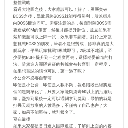
整體戰略
看過大地圖之後，大家應該可以了解了，層層突破
BOSS之後，擊敗最終BOSS就能獲得勝利，所以穩步
向BOSS開進即可。需要注意的是，後面對陣BOSS需
要造成60M的傷害，然後才能提升爵位，並且如果有
紫加魅魔可以上陣一試，效果非常顯著。對於上來就
想挑戰BOSS的朋友，筆者不是很贊成，除非真的是大
腿玩家，平民玩家挑戰1級城即可，2級城不建議，至
少要把BUFF提升到一定程度再去，選擇穩妥前進的打
法。雖然進入團隊遠征的數據會被拉齊到一定程度，
如果想嘗試的話也可以，萬一過了呢？
小公會不必妄自菲薄
即便是小公會，即使是人數不夠，報名階段已經將這
個問題簡單化了，只要大家能夠湊齊50以上的活躍玩
家，堅持到最後一定可以通關拿到獎勵，最怕的就是
打幾天就放棄的人數過多，不僅害了自己也害了大
家，如果不能堅持，就別報名了。
寫在最後
如果大家都是首日進入團隊遠征，了解到上面的內容