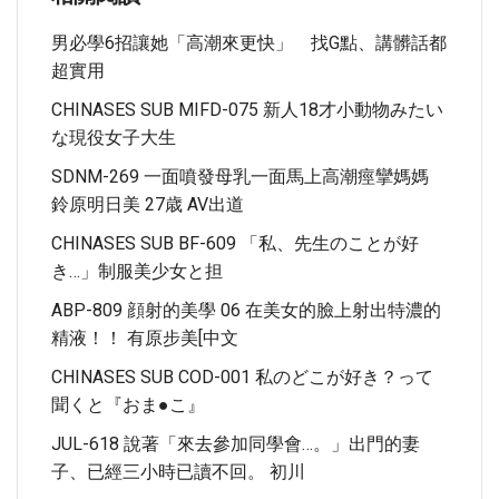
男必學6招讓她「高潮來更快」 找G點、講髒話都
超實用
CHINASES SUB MIFD-075 新人18才小動物みたい
な現役女子大生
SDNM-269 一面噴發母乳一面馬上高潮痙攣媽媽
鈴原明日美 27歳 AV出道
CHINASES SUB BF-609 「私、先生のことが好
き…」制服美少女と担
ABP-809 顔射的美學 06 在美女的臉上射出特濃的
精液！！ 有原步美[中文
CHINASES SUB COD-001 私のどこが好き？って
聞くと『おま●こ』
JUL-618 說著「來去參加同學會…。」出門的妻
子、已經三小時已讀不回。 初川