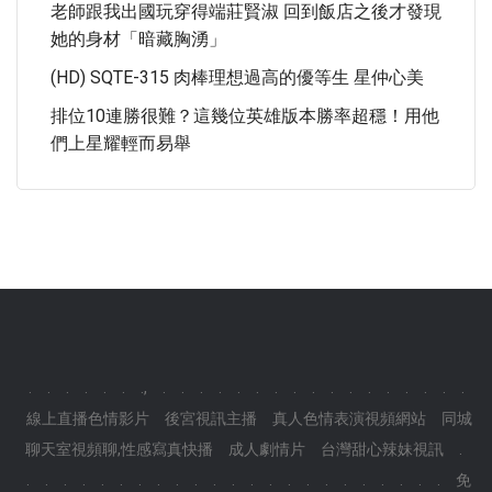
老師跟我出國玩穿得端莊賢淑 回到飯店之後才發現
她的身材「暗藏胸湧」
(HD) SQTE-315 肉棒理想過高的優等生 星仲心美
排位10連勝很難？這幾位英雄版本勝率超穩！用他
們上星耀輕而易舉
.
.
.
.
.
.
.,
.
.
.
.
.
.
.
.
.
.
.
.
.
.
.
.
.
線上直播色情影片
後宮視訊主播
真人色情表演視頻網站
同城
聊天室視頻聊,性感寫真快播
成人劇情片
台灣甜心辣妹視訊
.
.
.
.
.
.
.
.
.
.
.
.
.
.
.
.
.
.
.
.
.
.
.
.
免