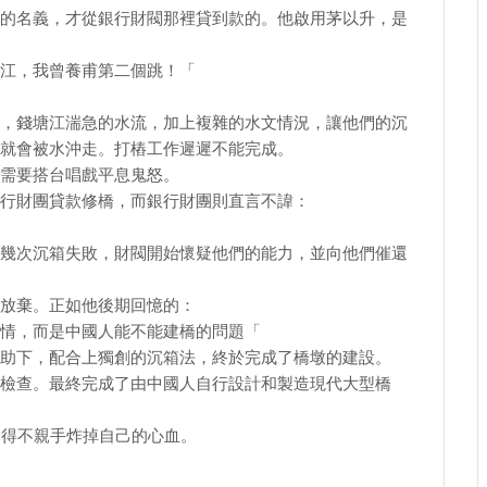
的名義，才從銀行財閥那裡貸到款的。他啟用茅以升，是
江，我曾養甫第二個跳！「
，錢塘江湍急的水流，加上複雜的水文情況，讓他們的沉
就會被水沖走。打樁工作遲遲不能完成。
需要搭台唱戲平息鬼怒。
行財團貸款修橋，而銀行財團則直言不諱：
幾次沉箱失敗，財閥開始懷疑他們的能力，並向他們催還
放棄。正如他後期回憶的：
情，而是中國人能不能建橋的問題「
助下，配合上獨創的沉箱法，終於完成了橋墩的建設。
檢查。最終完成了由中國人自行設計和製造現代大型橋
不得不親手炸掉自己的心血。