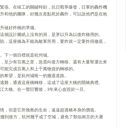
緊張。在竣工的關鍵時刻，抗日戰爭爆發，日軍的轟炸機
升和他的團隊，好幾次差點死於轟炸，可以說他們是在炮
升做好炸橋的準備。
這個設計圖紙上沒有的洞，是茅以升為以後炸橋用的。
陷，這座橋為不能為敵軍所用，要炸就一定要炸得徹底，
。下一個目標就是杭州城。
，至少有百萬之眾，急需向後方轉移。還有大量幫運出來
可能完成百萬人和上千萬物資的轉移的。
的希望，是杭州城唯一的撤退道路。
逃難，通過這座橋轉移，這成了這座大橋的開橋典禮。
江大橋。在一聲巨響後，3年來心血毀於一旦。
情，但是它所挽救的生命，遠遠超過橋本身的價值。
橋撤到後方，杭州幾乎成了空城，避免了類似南京的大屠