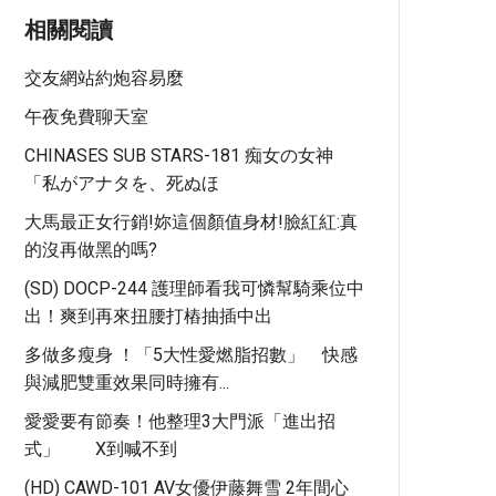
相關閱讀
交友網站約炮容易麼
午夜免費聊天室
CHINASES SUB STARS-181 痴女の女神
「私がアナタを、死ぬほ
大馬最正女行銷!妳這個顏值身材!臉紅紅:真
的沒再做黑的嗎?
(SD) DOCP-244 護理師看我可憐幫騎乘位中
出！爽到再來扭腰打樁抽插中出
多做多瘦身 ！「5大性愛燃脂招數」 快感
與減肥雙重效果同時擁有...
愛愛要有節奏！他整理3大門派「進出招
式」 X到喊不到
(HD) CAWD-101 AV女優伊藤舞雪 2年間心