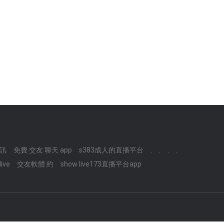
訊
免費 交友 聊天 app
s383成人的直播平台
.
.
.
.
ive
交友軟體 約
show live173直播平台app