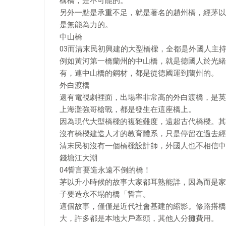
構橋，是不可能的。
另外一點是承重不足，就是著名的趙州橋，經茅以
是無能為力的。
中山橋
03而清末民初興建的大型橋樑，全都是外國人主
例如黃河第一橋蘭州的中山橋，就是德國人於光緒三
有，連中山橋的鋼材，都是從德國運到蘭州的。
外白渡橋
還有電視劇裡面，出場率非常高的外白渡橋，是英
上海灘強哥槍戰，都是發生在這座橋上。
因為現代大型橋樑的複雜難度，遠超古代橋樑。其
沒有橋樑建造人才的教育體系，只是停留在過去經
清末民初沒有一個橋樑設計師，外國人也不相信中
錢塘江大潮
04誓言要造永遠不倒的橋！
茅以升小時候的故事大家都耳熟能詳，因為而是家
子要造永不塌的橋「誓言。
這個故事，僅僅是近代社會基建的縮影。修路搭橋
大，許多都是本地大戶牽頭，其他人分攤費用。