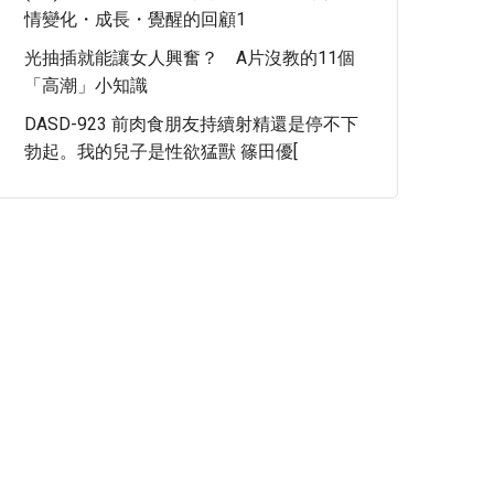
情變化・成長・覺醒的回顧1
光抽插就能讓女人興奮？ A片沒教的11個
「高潮」小知識
DASD-923 前肉食朋友持續射精還是停不下
勃起。我的兒子是性欲猛獸 篠田優[