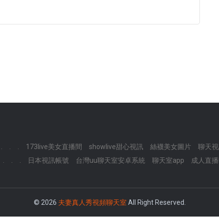
.
.
.
173live美女直播間
showlive甜心視訊
絲襪美女圖片
聊天視
.
.
.
日本視訊帳號
台灣uu聊天室安卓系統
聊天室app
成人直播l
© 2026
夫妻真人秀視頻聊天室
All Right Reserved.