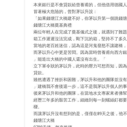
本來銀行是不會貸款給曾養甫的，但他借用德國人
冒著極大危險的，曾對茅以升說：
「如果錢塘江大橋建不好，你茅以升第一個跳錢塘
錢塘江大橋奠基典禮
兩位年輕人在完成了奠基儀式之後，就遇到了難題
箱工作遲遲沒法完成，剛下沉的箱，堅持不了多久
當地的老百姓迷信，認為這是河鬼發怒不讓建橋，
而茅以升心中更是苦悶。因為當時曾養甫向西方銀
」能造出大橋的中國人還沒有出生。「
立下軍令狀的茅以升，此時的壓力可想而知，因為
貸款。
雖然遭遇了挫折和困難，茅以升和他的團隊並沒有
」建橋我不會後退一步，這不是我茅以升個人的事
後來茅以升和他的團隊，在當地水文專家來者佛幫
經歷三年多的艱苦工作，細緻到每一刻螺絲釘都要
樑。
而讓茅以升沒有想到的是，僅僅在89天之後，他
錢塘江大橋