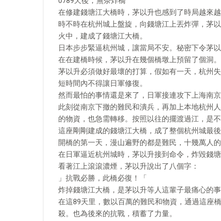
0789天後，無奈炸橋
在修建錢塘江大橋時，茅以升也感到了時局越來越
時不時在杭州城上盤旋，向錢塘江上丟炸彈，茅以
火中，建成了錢塘江大橋。
日本步步緊逼杭州城，讓當局不安。秘密下令茅以
在在建橋時候，茅以升在幾個橋墩上預留了個洞。
茅以升必須做好最壞的打算，假如有一天，杭州失
短時間內不得讓日軍修復。
然而最怕的事情還是來了，日軍接連攻下上海南京
此刻從南京下撤的難民和潰兵，再加上本地杭州人
的物資，也急需轉移。按照以往的擺渡過江，是不
這座剛剛建成的錢塘江大橋，成了整個杭州城最後
開橋的第一天，漫山遍野的都是難民，十幾萬人的
在日軍逼近杭州城時，茅以升接到命令，炸毀錢塘
看著江上滾滾濃煙，茅以升說出了八個字：
」抗戰必勝，此橋必復！「
炸掉錢塘江大橋，是茅以升等人這輩子最痛心的事
在這89天里，數以百萬的難民和物資，通過這座
殺。也為後來的抗戰，積蓄了力量。