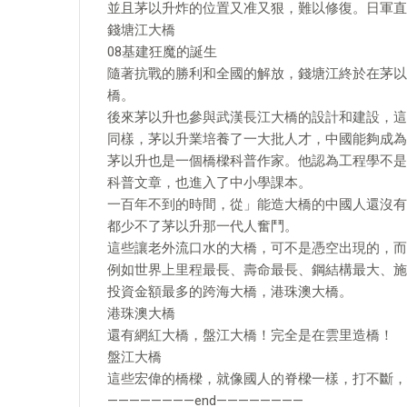
並且茅以升炸的位置又准又狠，難以修復。日軍直
錢塘江大橋
08基建狂魔的誕生
隨著抗戰的勝利和全國的解放，錢塘江終於在茅以
橋。
後來茅以升也參與武漢長江大橋的設計和建設，這
同樣，茅以升業培養了一大批人才，中國能夠成為
茅以升也是一個橋樑科普作家。他認為工程學不是
科普文章，也進入了中小學課本。
一百年不到的時間，從」能造大橋的中國人還沒有
都少不了茅以升那一代人奮鬥。
這些讓老外流口水的大橋，可不是憑空出現的，而
例如世界上里程最長、壽命最長、鋼結構最大、施
投資金額最多的跨海大橋，港珠澳大橋。
港珠澳大橋
還有網紅大橋，盤江大橋！完全是在雲里造橋！
盤江大橋
這些宏偉的橋樑，就像國人的脊樑一樣，打不斷，
————————end————————