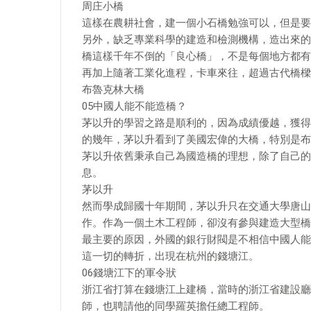
周庄小橋
這樣在農耕社會，建一個小石橋勉強可以，但是要
另外，缺乏專業科學的建造和檢測機構，造出來的
橋這樣千年不倒的「良心橋」，不是每個地方都有
再加上隨著工業化進程，卡車來往，超過古代橋樑
布魯克林大橋
05中國人能不能造橋？
茅以升的學習之路是順利的，因為成績優越，獲得
的幾年，茅以升看到了美國宏偉的大橋，特別是布
茅以升依舊秉承自己為國造橋的理想，除了自己的
息。
茅以升
然而學成歸國十年期間，茅以升只在交通大學唐山
作。作為一個土木工程師，卻沒有參與建造大型橋
最主要的原因，外國的銀行財閥是不相信中國人能
這一切的轉折，出現在杭州的錢塘江。
06錢塘江下的軍令狀
浙江省打算在錢塘江上建橋，當時的浙江省建設廳
師，也聘請他的同學羅英擔任總工程師。