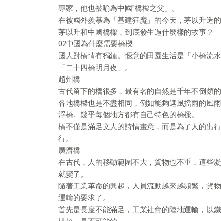
專家，他也被喻為中國"橋樑之父」。
在被國外羨慕為「基建狂魔」的今天，茅以升造的
茅以升和中國橋樑，到底發生過什麼樣的故事？
02中國為什麼需要橋樑
國人對橋情有獨鍾。愜意的田園生活是「小橋流水
「二十四橋明月夜」。
趙州橋
古代留下的橋很多，最有名的自然是千年不倒頗的
各地橋樑也是不盡相同，例如能夠遮風擋雨的風雨
浮橋。幾乎每個地方都有自己特色的橋樑。
橋不僅是滿足文人的詩情畫意，而是為了人的出行
行。
廣濟橋
在古代，人的移動範圍不大，貨物也不重，這些凝
就變了。
隨著工業革命的興起，人員流動越來越頻繁，貨物
運輸的要求了。
首先是長度不能滿足，工業社會的陸地運輸，以鐵