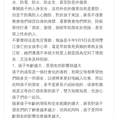
水、防電、防火、防走失、甚至防意外傷害。
事關孩子的人身安全，這些外在的傷害自然是要防，
但是千防萬防人心難防，對於孩子來說，家長不僅要
教會他們保證自身的身體，還要教會他們辨別、防範
那些打著「朋友」旗號，卻經常陷朋友於危險，甚至
搭上性命的人。
不要覺得這是危言聳聽，無論是今年9月9日在昆明墜
江身亡的女孩李心草，還是早前客死異鄉的青島女孩
江歌，她們遭遇不幸很大程度上都是因為交到了壞朋
友，又沒有及時拒絕。
1、孩子年齡越大，受朋友的影響就越大
孩子的成長是一個社會化的過程，初期父母都希望他
們能多交一些朋友，以便將來更好地融入社會。所以
此時孩子的朋友，多半是家長介紹給他的，或者乾脆
就是父母自己朋友家的孩子，雙方知根知底，也放心
孩子們在一起玩。
隨著孩子年齡的增長和交友範圍的擴大，家長對孩子
朋友們的了解會越來越少，但與此同時，孩子受同年
齡朋友的影響也會越來越大。