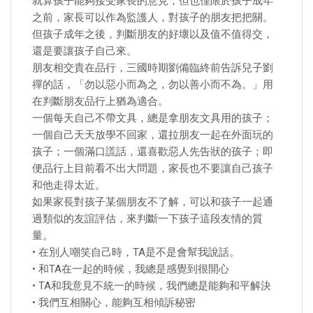
就算孩子能夠接受家長的意見，但也僅限於孩子成年
之前，家長可以作為監護人，對孩子的朋友把把關。
但孩子成年之後，判斷朋友的好壞以及值不值得交，
還是要讓孩子自己來。
朋友相交貴在品行，三國時期劉備臨終前告訴兒子劉
禪的話，「勿以惡小而為之，勿以善小而不為。」用
在判斷朋友品行上猶為適合。
一個每天自己不帶文具，總是拿朋友文具用的孩子；
一個自己天天放學不回家，還拉朋友一起在外面玩的
孩子；一個滿口謊話，還喜歡惡人先告狀的孩子；即
便品行上目前看不出大問題，家長也不要讓自己孩子
和他走得太近。
如果家長對孩子某個朋友不了解，可以和孩子一起通
過類似的友誼評估，來判斷一下孩子這段友情的質
量。
• 在別人嘲笑自己時，TA是不是會幫我說話。
• 和TA在一起的時候，我總是感覺到很開心
• TA和我意見不統一的時候，我們總是能夠和平解決
• 我們互相關心，能夠互相傾訴秘密