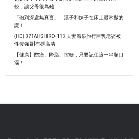
較，讓父母很為難
「砲到深處無真言」 漢子和妹子在床上最常撒的
謊！
(HD) 371AHSHIRO-113 夫妻溫泉旅行巨乳老婆被
性侵強暴[有碼高清
【健康】防癌、降脂、控糖，只要記住這一串順口
溜！
.
.
.
.
.
.
.
.
.
.
.
.
.
.
.
.
.
.
.
.
.
.
.
.