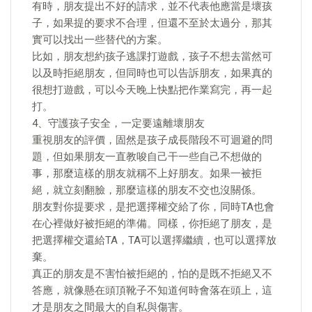
有時，朋友提出不好的請求，並不代表他應當是壞孩
子，如果提的要求不合理，但還不至於太過分，那其
實可以找出一些替代的方案。
比如，朋友想約孩子逃課打遊戲，孩子不想去當然可
以及時拒絕朋友，但同時也可以告訴朋友，如果真的
很想打遊戲，可以今天晚上快點把作業寫完，再一起
打。
4、守護孩子安全，一定要遠離壞朋友
重視朋友的評價，固然是孩子成長階段不可迴避的問
題，但如果朋友一直教唆自己干一些自己不想做的
事，那麼這樣的朋友就稱不上好朋友。如果一被拒
絕，就立刻翻臉，那麼這樣的朋友不交也沒關係。
朋友對你提要求，是把選擇權交給了你，同時TA也會
在心裡做好被拒絕的準備。同樣，你拒絕了朋友，是
把選擇權交還給TA，TA可以選擇繼續，也可以選擇放
棄。
真正的朋友是不害怕被拒絕的，怕的是既不拒絕又不
答應，就像懸在頭頂靴子不知道何時會落在頭上，這
才是朋友之間最大的自私與傷害。