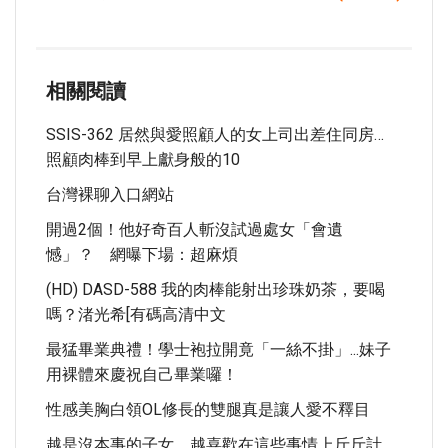
相關閱讀
SSIS-362 居然與愛照顧人的女上司出差住同房…
照顧肉棒到早上獻身般的10
台灣裸聊入口網站
開過2個！他好奇百人斬沒試過處女「會遺
憾」？ 網曝下場：超麻煩
(HD) DASD-588 我的肉棒能射出珍珠奶茶，要喝
嗎？渚光希[有碼高清中文
最猛畢業典禮！學士袍拉開竟「一絲不掛」...妹子
用裸體來慶祝自己畢業囉！
性感美胸白領OL修長的雙腿真是讓人愛不釋目
越是沒本事的子女，越喜歡在這些事情上斤斤計