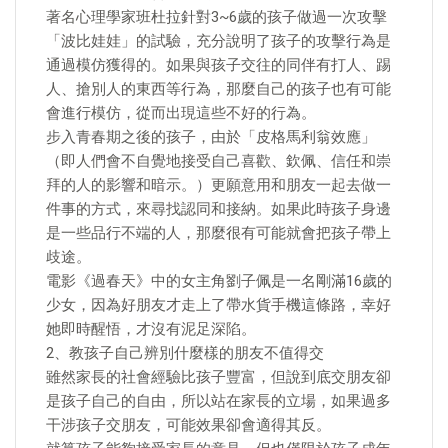
著名心理學家班杜拉針對3~6歲的孩子做過一次攻擊
「波比娃娃」的試驗，充分說明了孩子的攻擊行為是
通過模仿獲得的。如果與孩子交往的同伴有打人、踢
人、搶別人的東西等行為，那麼自己的孩子也有可能
會進行模仿，從而出現這些不好的行為。
步入青春期之後的孩子，由於「皮格馬利翁效應」
（即人們會不自覺地接受自己喜歡、欽佩、信任和崇
拜的人的影響和暗示。）更願意用和朋友一起去做一
件事的方式，來尋找認同和接納。如果此時孩子身邊
是一些品行不端的人，那麼很有可能就會把孩子帶上
歧途。
電影《過春天》中的女主角劉子佩是一名剛滿16歲的
少女，因為好朋友才走上了帶水貨手機這條路，幸好
她即時醒悟，才沒有泥足深陷。
2、教孩子自己辨別什麼樣的朋友不值得交
雖然家長的社會經驗比孩子豐富，但說到底交朋友卻
是孩子自己的自由，所以站在家長的立場，如果過多
干涉孩子交朋友，可能效果卻會適得其反。