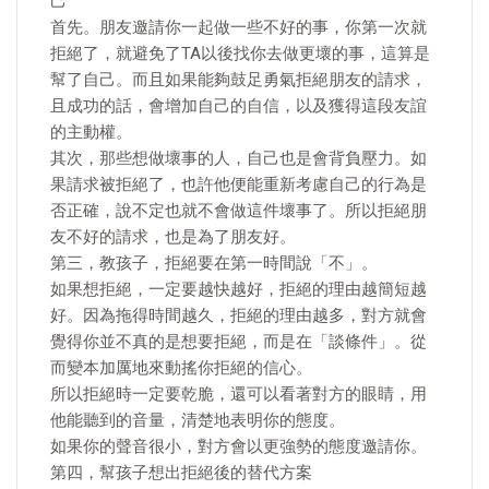
己
首先。朋友邀請你一起做一些不好的事，你第一次就
拒絕了，就避免了TA以後找你去做更壞的事，這算是
幫了自己。而且如果能夠鼓足勇氣拒絕朋友的請求，
且成功的話，會增加自己的自信，以及獲得這段友誼
的主動權。
其次，那些想做壞事的人，自己也是會背負壓力。如
果請求被拒絕了，也許他便能重新考慮自己的行為是
否正確，說不定也就不會做這件壞事了。所以拒絕朋
友不好的請求，也是為了朋友好。
第三，教孩子，拒絕要在第一時間說「不」。
如果想拒絕，一定要越快越好，拒絕的理由越簡短越
好。因為拖得時間越久，拒絕的理由越多，對方就會
覺得你並不真的是想要拒絕，而是在「談條件」。從
而變本加厲地來動搖你拒絕的信心。
所以拒絕時一定要乾脆，還可以看著對方的眼睛，用
他能聽到的音量，清楚地表明你的態度。
如果你的聲音很小，對方會以更強勢的態度邀請你。
第四，幫孩子想出拒絕後的替代方案