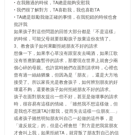
• 在我難過的時候，TA總是能夠安慰我
• 我們很了解對方，TA喜歡我，我也喜歡TA
• TA總是鼓勵我做正確的事情，在我犯錯的時候也會
批評我
如果孩子對這些問題的回答大部分都是「不是這樣」
的時候，可能父母就要鼓勵孩子放棄這份友情了。
3、教會孩子如何果斷拒絕朋友不好的請求
想像一下，如果李心草沒有跟室友去喝酒，如果江歌
沒有答應劉鑫暫停的請求，那麼現在世界上就會少兩
個心碎的母親。也許當時她們在面對請求時，心裡也
曾有過一絲絲猶豫，但因為是「朋友」，還是大方地
接受了。所以家長光是教會孩子，如何辨別朋友的好
壞還不夠，還要教孩子如何拒絕朋友不好的請求。
孩子在面對朋友提出一些不好，甚至是做壞事的請求
時，很容易有這樣的情緒，「雖然我不想這樣做，但
是我也不想讓TA討厭我，從而失去這樣一位朋友……」
或者孩子雖然明知朋友叫自己一起做的這件事，是
「違反規定」的，但是心裡會想「對方是把我當朋友
才會叫上我，如果拒絕TA，就背叛了朋友對自己的信