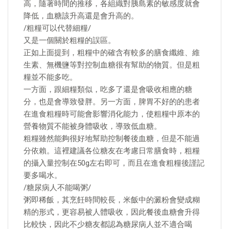
高，隨著時間的推移，各組織對胰島素的敏感度就會
降低，血糖該升高還是會升高的。
/粗糧可以代替細糧/
又是一個關於粗糧的誤區。
正如上面提到，粗糧中的確含有較多的膳食纖維、維
生素、無機鹽等對控制血糖很有幫助的物質。但是粗
糧並不能多吃。
一方面，跟細糧類似，吃多了還是會吸收相應的糖
分，也是會導致發胖。另一方面，脾胃不好的的患者
在進食粗糧時可能會影響消化能力，使粗糧中原本的
營養物質不能被身體吸收，導致低血糖。
粗糧雖然能夠很好地幫助控制餐後血糖，但是不能過
分依賴。這裡建議各位糖友在考慮日常膳食時，粗糧
的攝入量控制在50g左右即可，而且在進食粗糧後謹記
要多喝水。
/糖尿病人不能喝粥/
粥即稀飯，其烹飪時間較長，米飯中的澱粉會變成糊
精的形式，更容易被人體吸收，因此餐後血糖會升得
比較快，因此不少糖友都認為糖尿病人並不適合喝