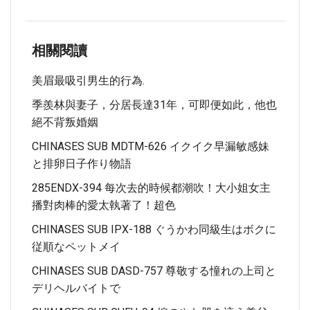
相關閱讀
美眉最吸引男生的行為.
季羨林與妻子，分居長達31年，可即便如此，他也
絕不背叛婚姻
CHINASES SUB MDTM-626 イクイク早漏敏感妹
と排卵日子作り物語
285ENDX-394 每次去的時候都潮吹！大小姐女主
播對肉棒的愛太執著了！超色
CHINASES SUB IPX-188 ぐうかわ同級生はボクに
従順なペットメイ
CHINASES SUB DASD-757 尊敬する憧れの上司と
デリヘルバイトで