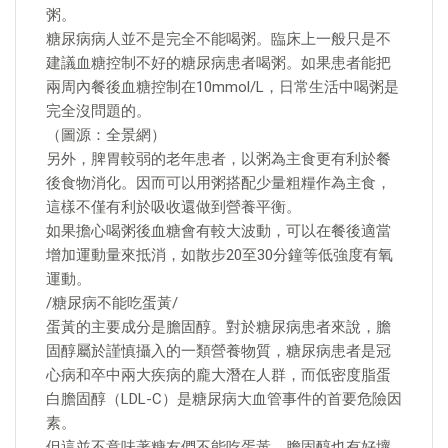
粥。
糖尿病病人並不是完全不能喝粥。臨床上一般只是不
建議血糖控制不好的糖尿病患者喝粥。如果患者能把
兩周內餐後血糖控制在10mmol/L，日常生活中喝粥是
完全沒問題的。
（圖源：全景網）
另外，脾胃較弱的老年患者，以粥為主食更有利於餐
後食物消化。因而可以用粥搭配少量粗糧作為主食，
這樣不僅有利於吸收還做到營養平衡。
如果擔心喝粥後血糖會有較大波動，可以在餐後適當
增加運動量來抵消，如散步20至30分鐘等低強度有氧
運動。
/糖尿病不能吃蛋黃/
蛋黃的主要成分是膽固醇。對於糖尿病患者來說，膽
固醇屬於謹慎攝入的一類營養物質，糖尿病患者是冠
心病和卒中兩大疾病的龐大潛在人群，而低密度脂蛋
白膽固醇（LDL-C）是糖尿病大血管事件的首要危險因
素。
但這並不意味著糖友們不能吃蛋黃，膽固醇也有好壞