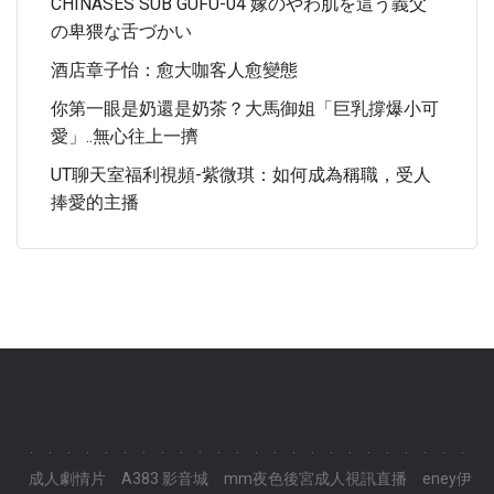
CHINASES SUB GUFU-04 嫁のやわ肌を這う義父
の卑猥な舌づかい
酒店章子怡：愈大咖客人愈變態
你第一眼是奶還是奶茶？大馬御姐「巨乳撐爆小可
愛」..無心往上一擠
UT聊天室福利視頻-紫微琪：如何成為稱職，受人
捧愛的主播
.
.
.
.
.
.
.
.
.
.
.
.
.
.
.
.
.
.
.
.
.
.
.
.
成人劇情片
A383 影音城
mm夜色後宮成人視訊直播
eney伊