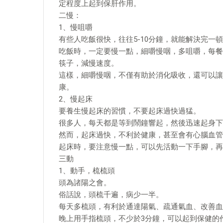
定程度上起到保肝作用。
二慢：
1、慢咀嚼
有些人吃飯很快，往往5-10分鐘，就能解決完一
吃飯時，一定要慢一點，細嚼慢咽，多咀嚼，每餐
筷子，減慢速度。
這樣，細嚼慢咽，不僅有助於消化吸收，還可以讓
康。
2、慢起床
要養生慢起床的習慣，不要起床過快過猛。
很多人，每天都是等到鬧鐘響起，然後迅速起身下
然而，起床過快，不利於健康，甚至會有心腦血管
起床時，要注意慢一點，可以先活動一下手腳，再
三動
1、動手，梳梳頭
頭為諸陽之會。
俗話說，頭梳千遍，病少一半。
每天多梳頭，有利於通達陽氣、疏通氣血、改善血
晚上用手指梳頭，不少於3分鐘，可以起到保健的