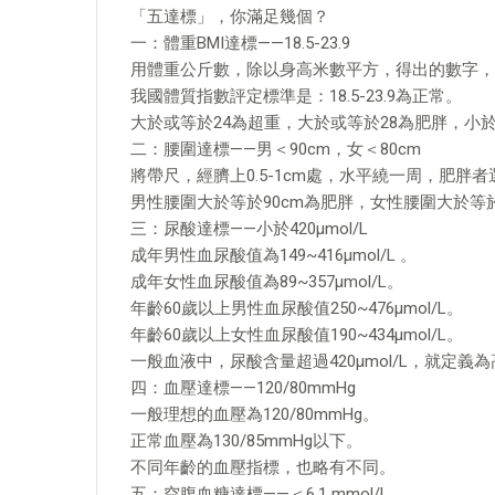
「五達標」，你滿足幾個？
一：體重BMI達標——18.5-23.9
用體重公斤數，除以身高米數平方，得出的數字，簡
我國體質指數評定標準是：18.5-23.9為正常。
大於或等於24為超重，大於或等於28為肥胖，小於1
二：腰圍達標——男＜90cm，女＜80cm
將帶尺，經臍上0.5-1cm處，水平繞一周，肥胖
男性腰圍大於等於90cm為肥胖，女性腰圍大於等於
三：尿酸達標——小於420μmol/L
成年男性血尿酸值為149~416μmol/L 。
成年女性血尿酸值為89~357μmol/L。
年齡60歲以上男性血尿酸值250~476μmol/L。
年齡60歲以上女性血尿酸值190~434μmol/L。
一般血液中，尿酸含量超過420μmol/L，就定義
四：血壓達標——120/80mmHg
一般理想的血壓為120/80mmHg。
正常血壓為130/85mmHg以下。
不同年齡的血壓指標，也略有不同。
五：空腹血糖達標——＜6.1 mmol/L