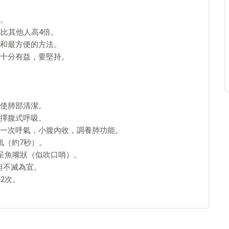
。
比其他人高4倍。
和最方便的方法。
十分有益，要堅持。
使肺部清潔。
擇腹式呼吸。
一次呼氣，小腹內收，調養肺功能。
氣（約7秒）。
唇呈魚嘴狀（似吹口哨）。
但不滅為宜。
2次。