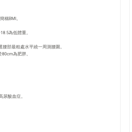
稱BMI。
8.5為低體重。
者選腰部最粗處水平繞一周測腰圍。
80cm為肥胖。
為高尿酸血症。