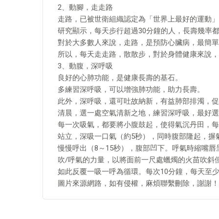
2、動腳，走走路
走路，已被世衛組織認定為「世界上最好的運動」
研究顯示，每天步行超過30分鐘的人，長壽幾率都
對於大多數人來說，走路，是預防心臟病，最簡單
所以，每天走走路，散散步，對於身體健康來說，
3、動腹，深呼吸
良好的心肺功能，是健康長壽的基石。
多練習深呼吸，可以增強肺功能，助力長壽。
此外，深呼吸，還可吐故納新，有益肺部排濁，促
清晨，選一處空氣清新之地，練習深呼吸，最好選
每一次吸氣，都要將小腹鼓起，使得氣沉丹田，每
站立，深吸一口氣（約5秒），同時腹部隆起，摒
慢慢呼出（8～15秒），腹部凹下。呼氣時縮嘴
吹/呼氣的力量，以將面前一尺處蠟燭的火苗吹斜
如此反覆一吸一呼為循環。每次10分鐘，每天至少
圖片來源網路，如有侵權，麻煩聯繫刪除，謝謝！