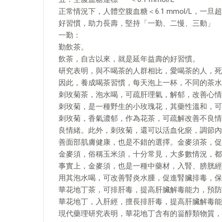
正常情況下，人體空腹血糖＜6.1 mmol/L，一
好習慣，助力長壽，堅持「一勤、二慢、三動」
一勤：
勤飲茶。
飲茶，自古以來，就是延年益壽的好習慣。
研究表明，與不喝茶的人群相比，愛喝茶的人，死
因此，養成喝茶習慣，每天泡上一杯，不同的茶水
刺玫菊茶，泡水喝，可疏肝理氣，解郁，改善心情
刺玫菊，是一種野生的小玫瑰花，其藥性溫和，可
刺玫菊，香氣濃郁，作為花茶，可疏解改善不良情
良情緒。此外，刺玫菊，還可以活血化瘀，調節內
善面部肌膚健康，也是不錯的選擇。金麥須茶，促
金麥須，俗稱玉米須，十分常見，大多數情況，都
事實上，金麥須，也是一種中藥材，入腎、膀胱經
用其泡水喝，可改善腎炎水腫，促進腎臟排毒，保
華花地丁茶，可排肝毒，提高肝臟解毒能力，預防
華花地丁，入肝經，擅長排肝毒，提高肝臟解毒能
現代藥理研究表明，華花地丁含有的甾醇類物質，