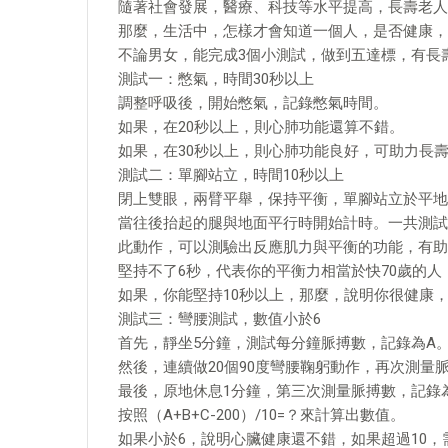
隨著社會發展，醫療、科技等水平提高，長壽老人
那麼，生活中，怎樣才會知道一個人，是否健康，
不論男女，能完成3個小測試，做到五達標，有長
測試一：憋氣，時間30秒以上
調整呼吸後，開始憋氣，記錄憋氣時間。
如果，在20秒以上，則心肺功能還算不錯。
如果，在30秒以上，則心肺功能良好，可助力長
測試二：單腳站立，時間10秒以上
閉上雙眼，兩臂平舉，保持平衡，單腳站立於平地
當往後抬起的腿與地面平行時開始計時。一共測試
此動作，可以測驗出反應肌力與平衡的功能，有助
堅持不了6秒，代表你的平衡力相當於快70歲的
如果，你能堅持10秒以上，那麼，說明你很健康
測試三：彎腰測試，數值小於6
首先，靜坐5分鐘，測試每分鐘脈搏數，記錄為A
然後，連續做20個90度彎腰鞠躬動作，再次測量
最後，原地休息1分鐘，第三次測量脈搏數，記錄
按照（A+B+C-200）/10=？來計算出數值。
如果小於6，說明心臟健康還不錯，如果超過10，