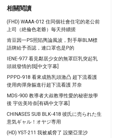
相關閱讀
(FHD) WAAA-012 住同個社會住宅的老公前
上司（絶倫色老爺）毎天持續搓
肯豆因一PS照陷輿論風波，對手舉BLM標
語牌給予否認，連口罩也是P的
IENE-977 看見鄰居少女的無罩巨乳突起乳
頭就發情的我[中文字幕]
PPPD-918 看來成熟乳頭激凸 超下流看護
使用肉彈身軀進行超下流看護 芹奈
MDS-900 教導者大叔教導性愛的秘密放學
後 宇佐美玲奈[有碼中文字幕]
CHINASES SUB BLK-418 彼氏に売られた生
意気ギャル！オヤジ専用
(HD) YST-211 我被威脅了 設樂亞里沙