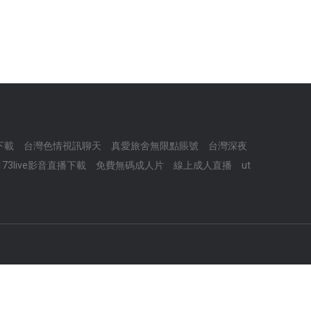
下載
台灣色情視訊聊天
真愛旅舍無限點賬號
台灣深夜
173live影音直播下載
免費無碼成人片
線上成人直播
ut