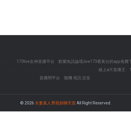
.
.
.
173live女神直播平台
歡樂魚訊論壇,live173看黃台的app免費
.
.
.
.
.
.
.
.
.
.
.
.
.
.
.
.
.
.
.
線上a片直播王
直播間平台
隨機 視訊 交友
© 2026
夫妻真人秀視頻聊天室
All Right Reserved.