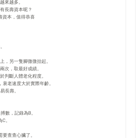
越來越多。
有長壽資本呢？
壽資本，值得恭喜
壽。
上，另一隻腳微微抬起。
兩次，取最好成績。
於判斷人體老化程度。
人，衰老速度大於實際年齡。
，易長壽。
。
脈搏數，記錄為B。
為C。
需要查查心臟了。