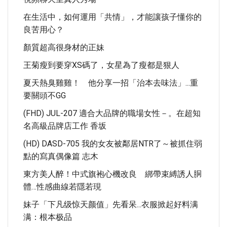
在生活中，如何運用「共情」，才能讓孩子懂你的
良苦用心？
顏質超高很身材的正妹
王菊瘦到要穿XS碼了，女星為了瘦都是狠人
夏天熱臭雞雞！ 他分享一招「治本去味法」...重
要關頭不GG
(FHD) JUL-207 適合大品牌的職場女性－。在超知
名高級品牌店工作 香坂
(HD) DASD-705 我的女友被鄰居NTR了～被抓住弱
點的寫真偶像篇 志木
東方美人醉！中式旗袍心機改良 綁帶束縛誘人胴
體…性感曲線若隱若現
妹子「下凡级惊天颜值」​​先看呆...衣服掀起好料满
满：根本极品