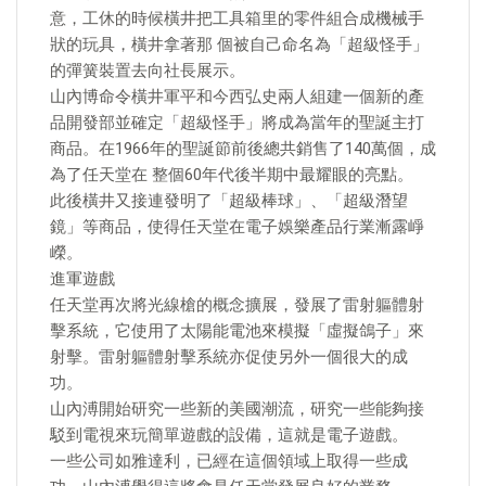
意，工休的時候橫井把工具箱里的零件組合成機械手
狀的玩具，橫井拿著那 個被自己命名為「超級怪手」
的彈簧裝置去向社長展示。
山內博命令橫井軍平和今西弘史兩人組建一個新的產
品開發部並確定「超級怪手」將成為當年的聖誕主打
商品。在1966年的聖誕節前後總共銷售了140萬個，成
為了任天堂在 整個60年代後半期中最耀眼的亮點。
此後橫井又接連發明了「超級棒球」、「超級潛望
鏡」等商品，使得任天堂在電子娛樂產品行業漸露崢
嶸。
進軍遊戲
任天堂再次將光線槍的概念擴展，發展了雷射軀體射
擊系統，它使用了太陽能電池來模擬「虛擬鴿子」來
射擊。雷射軀體射擊系統亦促使另外一個很大的成
功。
山內溥開始研究一些新的美國潮流，研究一些能夠接
駁到電視來玩簡單遊戲的設備，這就是電子遊戲。
一些公司如雅達利，已經在這個領域上取得一些成