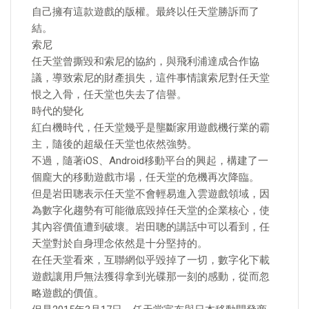
自己擁有這款遊戲的版權。最終以任天堂勝訴而了
結。
索尼
任天堂曾撕毀和索尼的協約，與飛利浦達成合作協
議，導致索尼的財產損失，這件事情讓索尼對任天堂
恨之入骨，任天堂也失去了信譽。
時代的變化
紅白機時代，任天堂幾乎是壟斷家用遊戲機行業的霸
主，隨後的超級任天堂也依然強勢。
不過，隨著iOS、Android移動平台的興起，構建了一
個龐大的移動遊戲市場，任天堂的危機再次降臨。
但是岩田聰表示任天堂不會輕易進入雲遊戲領域，因
為數字化趨勢有可能徹底毀掉任天堂的企業核心，使
其內容價值遭到破壞。岩田聰的講話中可以看到，任
天堂對於自身理念依然是十分堅持的。
在任天堂看來，互聯網似乎毀掉了一切，數字化下載
遊戲讓用戶無法獲得拿到光碟那一刻的感動，從而忽
略遊戲的價值。