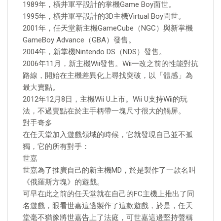
1989年，橫井軍平設計的掌機Game Boy面世。
1995年，橫井軍平設計的3D主機Virtual Boy問世。
2001年，任天堂新主機GameCube（NGC）與新掌機
GameBoy Advance（GBA）發售。
2004年，新掌機Nintendo DS（NDS）發售。
2006年11月，新主機Wii發售。Wii一改之前的性能對抗
路線，開始在主機差異化上尋找突破，以「體感」為
最大賣點。
2012年12月8日，主機Wii U上市。Wii U支持Wii的玩
法，不過賣點在於主手柄帶一塊尺寸很大的觸屏。
對手奇多
在任天堂加入遊戲領域的時候，它就發現自己並不孤
獨，它的所有對手：
世嘉
世嘉為了推廣自己的新主機MD，於是製作了一款名叫
《俄羅斯方塊》的遊戲。
可早在此之前的任天堂就在自己的FC主機上推出了同
名遊戲，眼看世嘉這邊製作了這款遊戲，於是，任天
堂毫不猶豫將世嘉告上了法庭，可世嘉這邊堅持聲稱