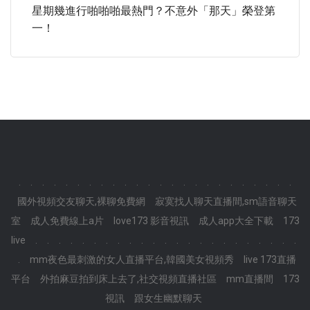
星期幾進行啪啪啪最熱門？不意外「那天」榮登第
一！
.
.
.
.
.
.
.
.
.
.
.
.
.
.
.
.
.
.
.
.
.
.
.
.
國外視頻交友聊天,裸聊免費網
寂寞找人聊天直播間,sm語音聊天
室
成人免費線上a片
love173 影音視訊
成人app大全下載
173
live
.
.
.
.
.
.
.
.
.
.
.
.
.
.
.
.
.
.
.
.
.
.
.
.
mm夜色最刺激的女人直播平台,韓國美女視頻秀
live 173直播
平台
外拍麻豆拍到床上去了,社交視頻直播社區
mm直播間
173
視訊
跟女生幽默聊天