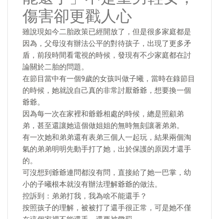
傷害卻更戳人心
雖說現如今二胎政策已經開放了，但是很多家庭都是
因為，父母沒有辦法公平的對待孩子，出現了更多矛
盾，前段時間看電視的時候，發現有不少家庭都在討
論關於二胎的問題。
在節目當中有一個9歲的女孩叫做子曦，當時在錄節目
的時候，她就說自己真的非常討厭爺爺，想要換一個
爺爺。
因為每一次在家裡和爺爺相處的時候，總是照顧弟
弟，甚至還讓她這個做姐姐的無時無刻讓著弟弟。
有一次她和弟弟還有表弟三個人一起玩，結果兩個淘
氣的弟弟明明先動手打了她，出於保護的原因才還手
的。
可沒想到爺爺連問都沒有問，直接給了她一巴掌，幼
小的子曦根本就沒有辦法理解爺爺的做法。
控訴到：弟弟打我，我為啥不能還手？
按照孩子的理解，被被打了還手很正常，可是她不僅