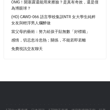
OMG！開塞露還能用來擦臉？是真有奇效，還是僅
為博眼球？
(HD) CAWD-066 語言學校集訓NTR 女大學生純粹
女友與輕浮男人爛醉做
當父母的藝術：努力給孩子貼無數「好標籤」
感情，切忌忽冷忽熱；關係，不能若即若離
免費視訊交友聊天
.
.
.
.
.
.
.
.
.
.
.
.
.
.
.
.
.
.
.
.
.
.
.
.