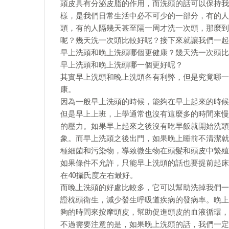
頭皮具有分泌皮脂的作用，而洗頭的話可以保持我
樣，是我們日常生活中必不可少的一部分，有的人
頭，有的人隔幾天甚至隔一周才洗一次頭，那麼到
呢？幾天洗一次頭比較好呢？接下來就讓我們一起
早上洗頭和晚上洗頭哪個更健康？幾天洗一次頭比
早上洗頭和晚上洗頭哪一個更好呢？
其實早上洗頭和晚上洗頭各有利弊，但是究竟哪一
康。
因為一般早上洗頭的時候，能夠在早上起來的時候
但是早上上班，上學通常也沒有這麼多的時間來慢
的壓力。如果早上起來之後沒有吃早飯就開始洗頭
象。而早上洗頭之後出門，如果晚上睡前不清潔就
種細菌和污染物，導致微生物在頭髮和頭皮中繁殖
如果條件不允許，只能早上洗頭的話也要提前起床
在40攝氏度左右最好。
而晚上洗頭的好處比較多，它可以幫助洗掉我們一
證枕頭衛生，減少發生呼吸道疾病的發病率。晚上
夠的時間來按摩頭皮，幫助促進頭皮的血液循環，
不過需要注意的是，如果晚上洗頭的話，我們一定