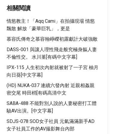
相關閱讀
情慾教主！「Aqq Cami」在拍攝現場 情慾
飄散 解放「豪華巨乳」，更是
慕容氏傳奇之慕容翰崢嶸初露獻計大破強敵
DASS-001 與讓人理性飛走般究極身軀人妻
不倫性交。 水川堇[有碼中文字幕]
IPX-115 人生初次內射就被射了一子宮 柚月
向日葵[中文字幕]
(HD) NUKA-037 連續六發內射 近親相姦親
密交尾 時田梢[有碼高清中文
SABA-488 不能對別人說的人妻秘密打工體
驗AV出演。[中文字幕]
SDJS-078 SOD女子社員 元氣滿滿新手AD
女子社員工作的AV撮影舞台內部