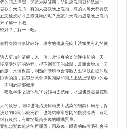
們的頭皮清潔，保證秀髮健康，所以說洗頭就和洗澡一
喜歡白天洗頭，有的人喜歡晚上洗頭，有的人每天都要洗
底怎樣洗頭才是最健康的呢？應該白天洗頭還是晚上洗頭
來了解一下吧。
較好？了解一下吧。
個對身體健康比較好，專家的建議是晚上洗頭更有利於健
讓人更加的清醒，以一個非常清爽的姿態迎接新的一天，
慢享受洗頭的過程，得不到真正的放鬆，反而會增加一天
的話，水溫過高，悶熱的環境也會導致人出現低血糖的現
睡覺的話，很容易就會導致頭髮和頭皮上沾上環境中的各
，不利於頭部健康。
，吃過早飯之後休息10分鐘再去洗頭，水溫也要盡量控制
天的疲憊，同時也能清洗掉頭皮上沾染的細菌和病毒，保
洗頭的時間比較充裕，也能夠非常悠閑的慢慢清洗，有足
緩解疲勞，有助於提高夜晚的睡眠質量。
要把頭髮吹乾然後再睡覺，因為晚上睡覺的時候毛孔會張