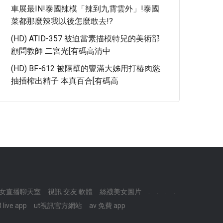
車展最IN!泰國辣模「辣到九霄雲外」!泰國
菜都那麼辣我以後怎麼敢去!?
(HD) ATID-357 被迫當素描模特兒的美術部
顧問教師 二宮光[有碼高清中
(HD) BF-612 被隔壁的豐滿大姊用打樁肉慾
抽插榨出精子 本真百合[有碼高
女直播聊天室
視訊 交友 軟體
絲襪美女圖片
.
.
.
.
 live app
ut視訊官方網站
av 免費 app