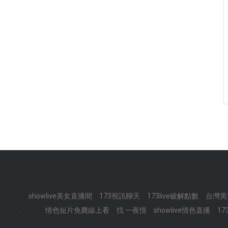
.
.
.
showlive美女直播間
173視訊聊天
173live破解點數
台灣美
.
.
.
.
.
情色短片免費線上看
找 一夜情
showlive情色直播
173