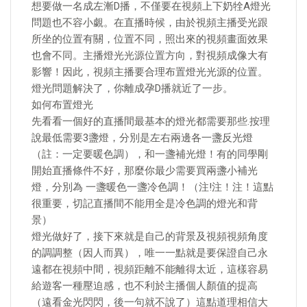
想要做一名成左漸D播，不僅要在視頻上下奶牷A燈光
問題也不容小覷。在直播時候，由於視頻主播受光跟
所坐的位置有關，位置不同，照出來的視頻畫面效果
也會不同。主播燈光光源位置方向，對視頻成像大有
影響！因此，視頻主播要合理布置燈光光源的位置。
燈光問題解決了，你離成孕D播就近了一步。
如何布置燈光
先看看一個好的直播間最基本的燈光都需要那些.按理
說最低需要3盞燈，分別是左右兩邊各一盞反光燈
（註：一定要暖色調），和一盞補光燈！有的同學剛
開始直播條件不好，那麼你最少需要買兩盞小補光
燈，分別為 一盞暖色一盞冷色調！（注!注！注！這點
很重要，切記直播間不能用全是冷色調的燈光和背
景）
燈光做好了，接下來就是自己的背景及視頻視頻角度
的調調整（因人而異），唯一一點就是要保證自己永
遠都在視頻中間，視頻距離不能離得太近，這樣容易
給遊客一種壓迫感，也不利於主播個人顏值的提高
（遠看金光閃閃，後一句就不說了）這點道理相信大