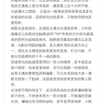
部輪廓清晰可見，但是會有缺點，由於是正面光源，
視頻主播臉上會沒有陰影，畫面看上去十分的平板，
欠缺層次立體感。 正面光一般都使用有燈罩或者柔光
布遮擋的光源，這樣燈光比較柔和，不能使用燈泡直
接照射。
側面光是指測光，光源從主播左右側面而來，大約與
攝像頭上的鏡頭光軸構成30°?60°夾角的方向投向被攝
者的照明光線稱為側光。能夠展現畫面的層次以及質
感，勾劃出明顯的輪廓，是主播常用的光源方向之
一。測光令主播視頻效果更加有質感，打光勻稱，不
會出現胳膊和脖子不一樣的顏色。
背後燈光的點綴需要用到一些小的檯燈，多半都是桌
面小檯燈，或者是落地燈，也可以裝飾一些牆面燈，
如果主播的整體色調都偏暖，可以在視頻後方放一盞
暖光燈做一下點綴，這樣會使視頻效果更加的奪人眼
球。
在頂燈不開的情況下，必須用其他的光源來彌補整個
屋子的光，不然會有很大一部分陰影，不飽滿的景象
出現。彌補沒有頂燈的缺陷，多半是用落地燈，小檯