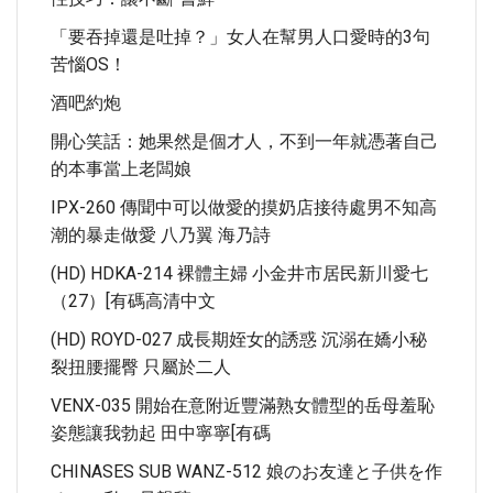
「要吞掉還是吐掉？」女人在幫男人口愛時的3句
苦惱OS！
酒吧約炮
開心笑話：她果然是個才人，不到一年就憑著自己
的本事當上老闆娘
IPX-260 傳聞中可以做愛的摸奶店接待處男不知高
潮的暴走做愛 八乃翼 海乃詩
(HD) HDKA-214 裸體主婦 小金井市居民新川愛七
（27）[有碼高清中文
(HD) ROYD-027 成長期姪女的誘惑 沉溺在嬌小秘
裂扭腰擺臀 只屬於二人
VENX-035 開始在意附近豐滿熟女體型的岳母羞恥
姿態讓我勃起 田中寧寧[有碼
CHINASES SUB WANZ-512 娘のお友達と子供を作