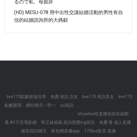
るので私、母親辞
(HD) MESU-078 用中出性交讓結婚活動的男性有自
信的結婚諮詢所的大媽顧
.
.
.
.
.
.
.
.
.
.
.
.
.
.
.
.
.
.
.
.
.
.
.
.
live173點數賬號共享
免費 視訊 交友
live173 視訊美女
live173
點數購買
網站聊天一對一
uu視訊
.
.
.
.
.
.
.
.
.
.
.
.
.
.
.
.
.
.
.
.
.
.
.
.
showlive性直播視頻在線觀
看,AV天堂電影網
幫正妹搧風,視訊戀愛ing視訊
免費 看 成人直播
後宮視訊聊天
夜色網直播app
173live影音 直播