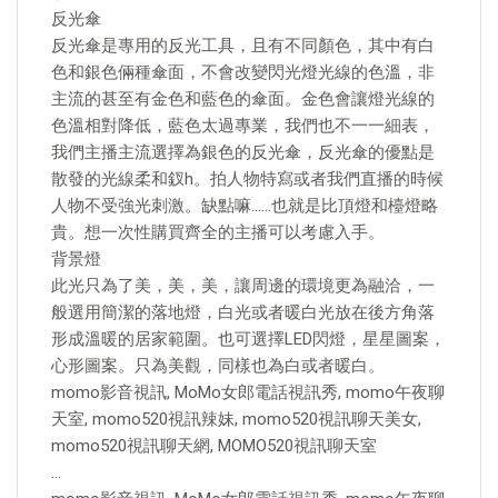
反光傘
反光傘是專用的反光工具，且有不同顏色，其中有白
色和銀色倆種傘面，不會改變閃光燈光線的色溫，非
主流的甚至有金色和藍色的傘面。金色會讓燈光線的
色溫相對降低，藍色太過專業，我們也不一一細表，
我們主播主流選擇為銀色的反光傘，反光傘的優點是
散發的光線柔和釵h。拍人物特寫或者我們直播的時候
人物不受強光刺激。缺點嘛……也就是比頂燈和檯燈略
貴。想一次性購買齊全的主播可以考慮入手。
背景燈
此光只為了美，美，美，讓周邊的環境更為融洽，一
般選用簡潔的落地燈，白光或者暖白光放在後方角落
形成溫暖的居家範圍。也可選擇LED閃燈，星星圖案，
心形圖案。只為美觀，同樣也為白或者暖白。
momo影音視訊, MoMo女郎電話視訊秀, momo午夜聊
天室, momo520視訊辣妹, momo520視訊聊天美女,
momo520視訊聊天網, MOMO520視訊聊天室
…