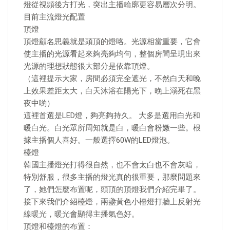
燈從視頻後方打光，突出主播輪廓更容易層次分明。
目前主流燈光配置
頂燈
頂燈顧名思義就是頭頂的燈咯。光源相當重要，它會
使主播的光源看起來夠亮夠均勻，整個房間呈現出來
光源的理想狀態很大部分是依靠頂燈。
（這裡提示大家，房間必須完全遮光，不然白天和晚
上效果差距太大，白天沐浴在陽光下，晚上溺死在黑
夜中喲）
這裡首選是LED燈，夠亮夠持久。 大多是選用白光和
暖白光。白光眾所周知就是白，暖白會粉嫩一些。根
據主播個人喜好。一般選擇60W的LED燈泡。
檯燈
韓國主播燈光打得很自然，也不會太白也不會灰暗，
特別舒服，很多主播的燈光真的很重要，那麼問題來
了，她們怎麼布置呢，頭頂的頂燈我們介紹完畢了。
接下來我們介紹檯燈，兩盞黃色小檯燈打牆上反射光
線暖光，暖光會顯得主播氣色好。
頂燈和檯燈的布置：