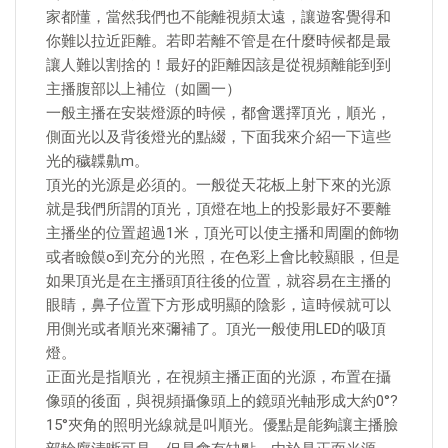
家都懂，當然我們也不能離視頻太遠，讓遊客覺得和
你難以拉近距離。若即若離不管是在什麼時候都是最
讓人難以割捨的！最好的距離因該是從視頻離能到到
主播腹部以上補位（如圖一）
一般主播在安裝燈源的時候，都會選擇頂光，順光，
側面光以及背後燈光的點綴，下面我來介紹一下這些
光的穢韘鼽m。
頂光的光源是必須的。一般從天花板上射下來的光源
就是我們所謂的頂光，頂燈在地上的投影最好不要離
主播坐的位置超過1米，頂光可以使主播和周圍的飾物
或者瞼饃o到充分的光照，在色彩上會比較顯眼，但是
如果頂光是在主播頭頂往後的位置，就容易在主播的
眼睛，鼻子位置下方形成明顯的陰影，這時候就可以
用側光或者順光來彌補了。頂光一般使用LED的吸頂
燈。
正面光是指順光，在視頻主播正面的光源，布置在攝
像頭的後面，與視頻攝像頭上的鏡頭光軸形成大約0°?
15°夾角的照明光線就是叫順光。優點是能夠讓主播臉