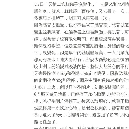
5.3日一天第二條杠幾乎沒變化，一直是65和4
脹的疼，所以，就跳繩一百多個，又安排了一次，
多應該是排卵了，明天可以再安排一次。
因為感冒太難受，也忍不住喝了感冒靈，想著就這
醫生說要趴著，在備孕書上也看到過，要趴著，可
鐘，因為精子也有液化時間。然後也沒有再安排，
雖然沒抱希望，但是還是有些期許啦，身體的變化
下，沒變化，但是早上的基礎體溫高，一直到第九
想到有灰印！連大衛都有，都說大衛顯色是最慢的
晚上測，開始變成淡淡的粉，整個人都開心的不行
天去醫院測了hcg和孕酮，確定了懷孕，因為聽
的定期複查hcg和孕酮，因為中間有過幾次褐色
丸吃了上火，所以只吃孕酮片，初期按醫囑吃的，
6周那天做了陰超，已經有了胎心胎芽，特別開心
後，就把孕酮片停掉了。後來太玻璃心，就買了胎
然記得第一次找胎心時，是老公找到的，聽著那個
事，還大了5天，心裡特開心，還去逛了超市，不
隨便亂逛了。
一直到16周，做唐篩，抽完血去了一個診所看男女