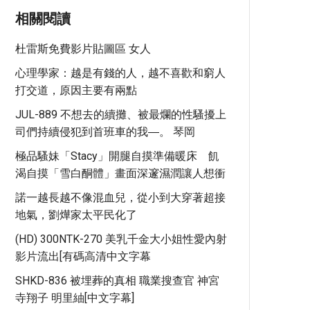
相關閱讀
杜雷斯免費影片貼圖區 女人
心理學家：越是有錢的人，越不喜歡和窮人
打交道，原因主要有兩點
JUL-889 不想去的續攤、被最爛的性騷擾上
司們持續侵犯到首班車的我―。 琴岡
極品騷妹「Stacy」開腿自摸準備暖床 飢
渴自摸「雪白酮體」畫面深邃濕潤讓人想衝
諾一越長越不像混血兒，從小到大穿著超接
地氣，劉燁家太平民化了
(HD) 300NTK-270 美乳千金大小姐性愛內射
影片流出[有碼高清中文字幕
SHKD-836 被埋葬的真相 職業搜查官 神宮
寺翔子 明里紬[中文字幕]