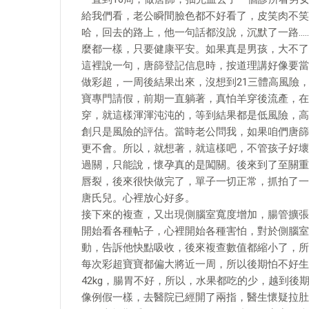
給我們看，老公瞬間臉色都不好看了，皮笑肉不笑
哈，回去的路上，他一句話都沒說，沉默了一路…
麼都一樣，只要健康平安。如果真是男孩，大不了
這裡說一句，唐篩登記信息時，按道理講好像要當
做彩超，一周後結果出來，沒想到21三體高風險
寶專門請假，前期一直躺著，真怕羊穿後流產，在
穿，就這樣渾渾沌沌的，等到結果都是低風險，高
創只是風險的評估。當時老公問我，如果咱們唐篩
更不會。所以，就想著，就這樣吧，不管孩子好壞
過關，只能說，懷孕真的是闖關。後來到了至關重
唇裂，後來很快做完了，單子一切正常，抓拍了一
唐氏兒。心裡放心好多。
接下來的複查，又出現側腦室寬度增加，腸管擴張
開始看各種帖子，心裡開始各種害怕，對於側腦室
動，告訴他快點吸收，後來複查數值都縮小了，所
每次彩超寶寶都偏大將近一周，所以後期怕不好生
42kg，腸胃不好，所以，水果都吃的少，越到後
像例假一樣，去醫院已經開了兩指，醫生懷疑拉肚