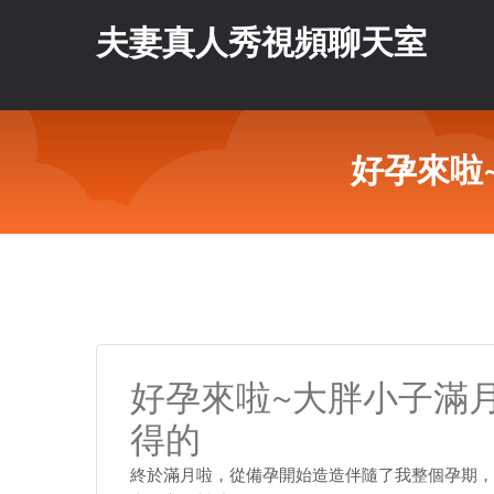
夫妻真人秀視頻聊天室
好孕來啦
好孕來啦~大胖小子滿
得的
終於滿月啦，從備孕開始造造伴隨了我整個孕期，