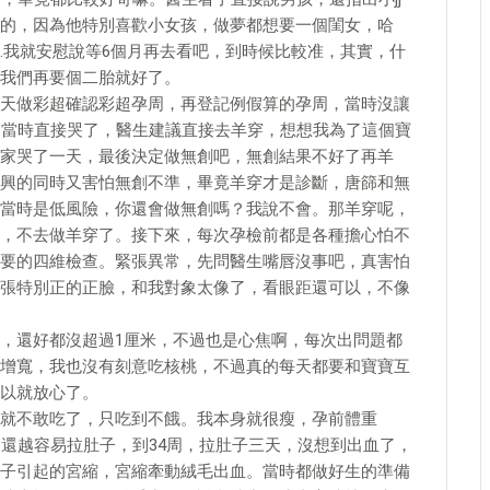
的，因為他特別喜歡小女孩，做夢都想要一個閨女，哈
…我就安慰說等6個月再去看吧，到時候比較准，其實，什
我們再要個二胎就好了。
天做彩超確認彩超孕周，再登記例假算的孕周，當時沒讓
，當時直接哭了，醫生建議直接去羊穿，想想我為了這個寶
家哭了一天，最後決定做無創吧，無創結果不好了再羊
興的同時又害怕無創不準，畢竟羊穿才是診斷，唐篩和無
當時是低風險，你還會做無創嗎？我說不會。那羊穿呢，
，不去做羊穿了。接下來，每次孕檢前都是各種擔心怕不
要的四維檢查。緊張異常，先問醫生嘴唇沒事吧，真害怕
張特別正的正臉，和我對象太像了，看眼距還可以，不像
，還好都沒超過1厘米，不過也是心焦啊，每次出問題都
增寬，我也沒有刻意吃核桃，不過真的每天都要和寶寶互
以就放心了。
就不敢吃了，只吃到不餓。我本身就很瘦，孕前體重
期還越容易拉肚子，到34周，拉肚子三天，沒想到出血了，
子引起的宮縮，宮縮牽動絨毛出血。當時都做好生的準備