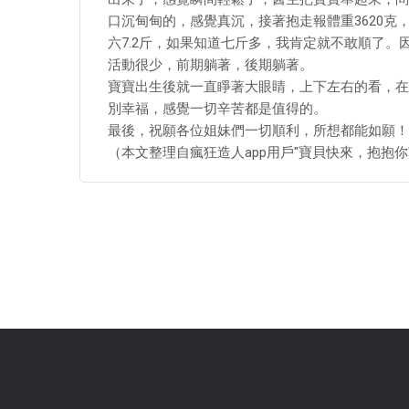
口沉甸甸的，感覺真沉，接著抱走報體重3620克
六7.2斤，如果知道七斤多，我肯定就不敢順了。因
活動很少，前期躺著，後期躺著。
寶寶出生後就一直睜著大眼睛，上下左右的看，在
別幸福，感覺一切辛苦都是值得的。
最後，祝願各位姐妹們一切順利，所想都能如願！
（本文整理自瘋狂造人app用戶"寶貝快來，抱抱