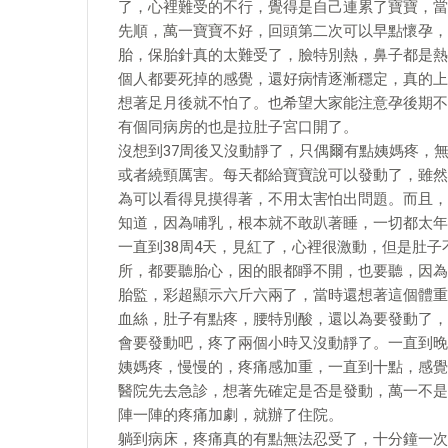
了，心裡難受的不行，覺得是自己連累了寶寶，當
先順，萬一寶寶不好，回頭第二次可以早點懷孕，
胎，保胎針真的太難受了，臉特別熱，鼻子都是熱
個人都要死掉的感覺，還好病情逐漸穩定，真的上
想著足月後就不怕了。也希望大家能注意孕後期不
有個同病房的也是拉肚子宮口開了。
沒想到37周後又沒動靜了，只偶爾有點姨媽疼，
或者繞頸厲害。每天都給寶寶說可以發動了，雖然
為可以看得見摸得著，不用太害怕出問題。而且，
知道，因為哺乳，根本就不敢趴著睡，一切都太年
一直到38周4天，見紅了，心裡很激動，但是肚
所，都要聽胎心，困的眼都睜不開，也要聽，因為
胎監，彩超顯示六斤六兩了，當時還想著這個體重
血絲，肚子有點疼，腰特別酸，還以為要發動了，
會要發動吧，疼了兩個小時又沒動靜了。一直到晚
姨媽疼，慢慢的，疼痛感加重，一直到十點，感覺
醫院先去急診，想著先確定是否是發動，萬一不是
陣一陣的疼痛加劇，就辦了住院。
躺到病床，疼痛真的有點無法忍受了，十分鐘一次