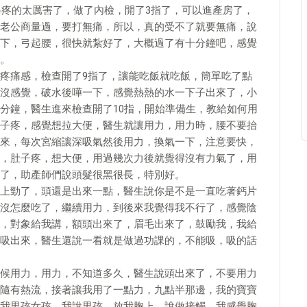
得疼的太厲害了，做了內檢，開了3指了，可以進產房了，
老公商量過，要打無痛，所以，真的受不了就要無痛，說
下，弓起腰，很快就紮好了，大概過了有十分鐘吧，感覺
。
疼痛感，檢查開了9指了，讓能吃飯就吃飯，簡單吃了點
沒感覺，破水後嘩一下，感覺熱熱的水一下子出來了，小
分鐘，醫生進來檢查開了10指，開始準備生，教給如何用
子疼，感覺想拉大便，醫生就讓用力，用力時，腰不要抬
來，每次宮縮讓深吸氣然後用力，換氣一下，注意要快，
，肚子疼，想大便，用過幾次力後就覺得沒有力氣了，用
了，助產師們說頭髮很黑很長，特別好。
上勁了，頭還是出來一點，醫生說你是不是一直吃著鈣片
沒怎麼吃了，繼續用力，到後來我覺得我不行了，感覺陰
，對象給我講，額頭出來了，眉毛出來了，鼓勵我，我給
吸出來，醫生還說一看就是做過功課的，不能吸，吸的話
候用力，用力，不知道多久，醫生說頭出來了，不要用力
隨有熱流，接著讓我用了一點力，九點半那邊，我的寶寶
我男孩女孩，我說男孩，放我胸上，說做接觸，我感覺胸