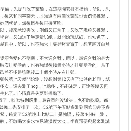
做準備，先提前吃了葉酸，在這期間安排有措施，所以，思
，後來和同事聊天，才知道有兩個吃葉酸也會例假推遲，
她們就是，然後懷孕後再接著吃。
以，後來就沒再吃，例假又正常了，又吃了幾粒又推遲，
學習，又知道了半定量試紙，就開始玩試紙。也知道了，
越難中，所以，也不強求非要是豬寶寶了，想著順其自然
覺顏色變化不明顯，不太適合我，所以，最適合我的是大
時安排受孕的，也有強陽後幾個小時才排卵受孕的。為了
己差不多是強陽後二十個小時左右排卵。
卵後第七天就開始測，沒想到第12天有了淡淡的粉印，試
多次，還去測了hcg，七點多，不能確定，正說等幾天再
生化了。心情真是失落到極點了。
是感冒了，咳嗽特別嚴重，鼻音重的沒辦法，也不敢吃藥。都
1號晚上先安排了一次。5.2號下午五點多測到兩條印差不多
，確定了5.2號晚上七點二十是強陽，接著4小時一測，
酸，不敢喝太多水怕尿液濃度太淡，半夜還要爬起來測試