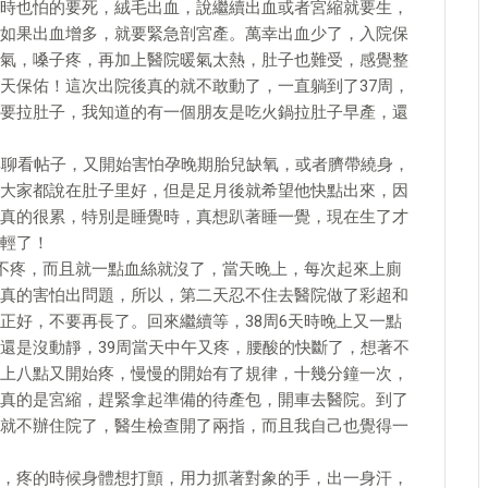
時也怕的要死，絨毛出血，說繼續出血或者宮縮就要生，
如果出血增多，就要緊急剖宮產。萬幸出血少了，入院保
氣，嗓子疼，再加上醫院暖氣太熱，肚子也難受，感覺整
天保佑！這次出院後真的就不敢動了，一直躺到了37周，
要拉肚子，我知道的有一個朋友是吃火鍋拉肚子早產，還
無聊看帖子，又開始害怕孕晚期胎兒缺氧，或者臍帶繞身，
大家都說在肚子里好，但是足月後就希望他快點出來，因
真的很累，特別是睡覺時，真想趴著睡一覺，現在生了才
輕了！
子不疼，而且就一點血絲就沒了，當天晚上，每次起來上廁
真的害怕出問題，所以，第二天忍不住去醫院做了彩超和
正好，不要再長了。回來繼續等，38周6天時晚上又一點
還是沒動靜，39周當天中午又疼，腰酸的快斷了，想著不
上八點又開始疼，慢慢的開始有了規律，十幾分鐘一次，
真的是宮縮，趕緊拿起準備的待產包，開車去醫院。到了
就不辦住院了，醫生檢查開了兩指，而且我自己也覺得一
，疼的時候身體想打顫，用力抓著對象的手，出一身汗，