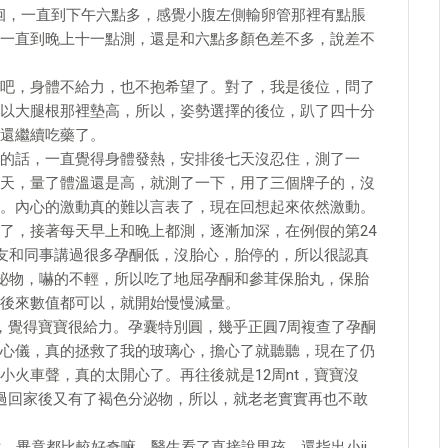
5徘徊，一直到下午六點多，感覺小腹左側輸卵管那裡有點脹
一直到晚上十一點測，還是和六點多顏色差不多，說差不
吧，身體不給力，也不抱希望了。對了，我是後位，問了
以大腿根那裡墊高，所以，姿勢選擇的後位，趴了四十分
還繼續吃藥了。
的話，一直覺得身體發熱，安排後七天沒忍住，測了一
天，量了體溫還是高，就測了一下，用了三個牌子的，沒
。內心的激動真的難以言表了，現在回想起來依然激動。
了，接著每天早上和晚上都測，逐漸加深，在例假的第24
朋友和同事講過很多孕酮低，沒胎心，胎停的，所以很認真
分泌物，嚇的不輕，所以吃了地屈孕酮和參茸保胎丸，保胎
後來數值都可以，就開始慢慢減量。
，覺得寶寶很給力。孕囊特別圓，幾乎正圓7周複查了孕酮
心儀，真的拯救了我的玻璃心，擔心了就聽聽，現在了仍
小火車聲，真的太開心了。再往後就是12周nt，寶寶沒
過回家後又有了褐色分泌物，所以，就老老實實再也不敢
，畢竟都比較好奇嘛。醫生看了直接說男孩，還指出小jj