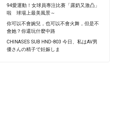
94愛運動！女球員專注比賽「露奶又激凸」
啦 球場上最美風景～
你可以不會婉兒，也可以不會火舞，但是不
會她？你還玩什麼中路
CHINASES SUB HND-803 今日、私はAV男
優さんの精子で妊娠しま