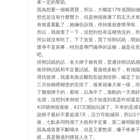
來一定的幫助。
因為想要一個豬寶寶，所以，大概從17年底開始
想也並沒有什麼壓力，但是例假推遲了四五天才來
有個還紊亂了，她倆告訴我，停掉後就會懷孕啦，
所以，我就查了一下，沒想到也有這種情況的，所
所以就沒有吃了。下了造造，買了排卵試紙，開始
懷孕不是易事，特別是專門備孕的這種，越是在意
吧。
排卵試紙的話，各大牌子都有買，普通排卵試紙感
衛排卵試紙和半定量試紙。看過很多帖子，有強陽
尋找規律，我還有跑去醫院彩超測排卵，確定了自
三月份糊裡糊塗的安排了，後來就像大家一樣，排
了幾個牌子的，都有，以為中了，激動的一天測好
去測，沒想到來例假了，也不知道到底是咋胡還是
4.20號例假過後，4.27又開始玩尿了。不幸的
說精子最好不要超過7天，活力可能減弱，所以5.
後，七點多同時測了大衛和半定量，第二條明顯發紫
因為感冒要不斷喝水，但是又要憋尿，嗓子疼鼻子
紙，真是難過到懷疑人生了。