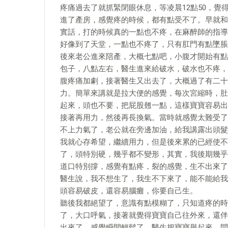
疼痛過去了就抓緊閉眼休息，等凌晨12點50，覺
進了產房，感覺疼的時候，都有點受不了。早就和
實話，打的時候真的一點也不疼，在麻醉師的指導
好像到了天堂，一點也不疼了，只有肛門有點墜脹
後來老公進來陪產，大概七點吧，小腹才開始有點
包子，八點左右，醫生進來給破水，破水也不疼，
腹疼痛加劇，接著醫生又出去了，大概過了有二十
力。簡單來講就是拉大便的感覺，每次宮縮時，肚
起來，頭也不要，把屁股翹一點，這樣寶寶容易出
接著再用力，然後再長換氣。當時就感覺太難受了
不上力氣了，老公就在旁邊加油，給我講露出頭髮
我就心存希望，繼續用力，但是後來累的已經使不
了，頭特別硬，幾乎都不變形，其實，我後期幾乎
道口特別撐，感覺有點疼，裂的感覺，生不出來了
醫生說，我不想生了，我生不下來了，能不能給我
頭容易破皮，還容易腦癱，你要自己生。
聽後我都絕望了，意識有點模糊了，只知道疼的時
了，大口呼氣，接著就覺得寶寶自己往外來，還伴
出來了，感覺瞬間輕鬆了，醫生把寶寶舉起來，問